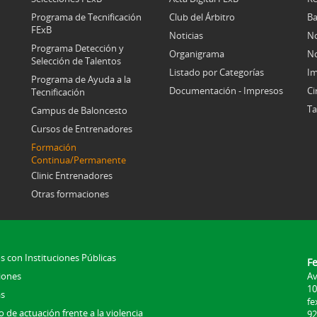
Programa de Tecnificación
Club del Árbitro
Ba
FExB
Noticias
No
Programa Detección y
Organigrama
No
Selección de Talentos
Listado por Categorías
Im
Programa de Ayuda a la
Documentación - Impresos
Ci
Tecnificación
Ta
Campus de Baloncesto
Cursos de Entrenadores
Formación
Continua/Permanente
Clinic Entrenadores
Otras formaciones
s con Instituciones Públicas
F
iones
Av
10
s
fe
 de actuación frente a la violencia
92