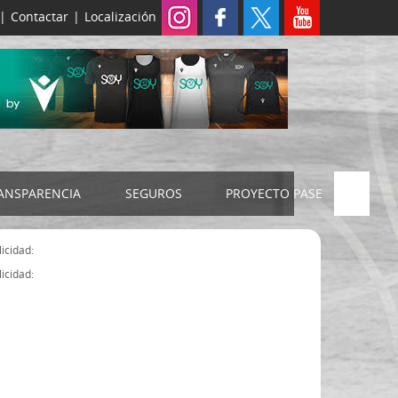
|
Contactar
|
Localización
ANSPARENCIA
SEGUROS
PROYECTO PASE
ELECCIONES 2024
SEGURO JUDEX
icidad:
Censo electoral
SEGURO SENIOR
icidad:
Estatutos FExB
Organigrama
Asamblea General FExB
Componentes