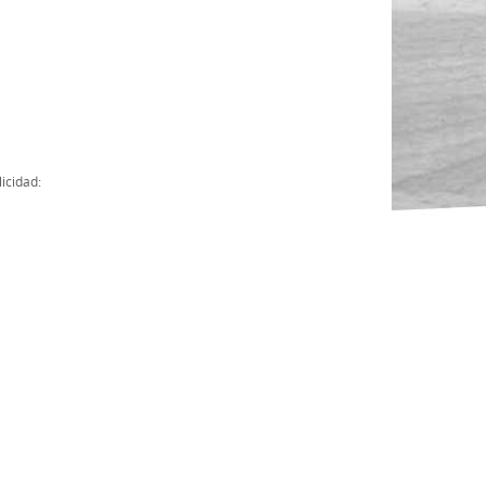
Actas
Cuentas Anuales
Presupuesto Anuales
Contratos con Instituciones Públicas
icidad:
Subvenciones
Memorias
Protocolo de actuación frente a la violencia sexual
Ley del Deporte en Extremadura
Ley 15/2015 Profesionales del Deporte
Ley Protección Jurídica del Menor
Ley 13/2011 de regulación y juego de apuestas
Ley 19/2007, contra la violencia, el racismo, la xenofobia y la intole