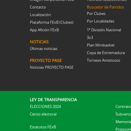
Contacto
Buscador de Partidos
Por Clubes
Localización
Por Localidades
Plataforma FExB (Clubes)
App Afición FExB
1ª División Nacional
3x3
NOTICIAS
Plan Minibasket
Últimas noticias
Copa de Extremadura
PROYECTO PASE
Torneos Amistosos
Noticias PROYECTO PASE
LEY DE TRANSPARENCIA
ELECCIONES 2024
Contrato
Censo electoral
Subvenc
Memoria
Estatutos FExB
Protocolo