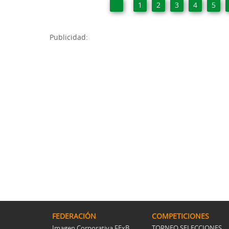
1
2
3
4
5
Publicidad:
FEDERACIÓN
COMPETICIONES
Imagen Corporativa FExB
TORNEO SELECCIONES