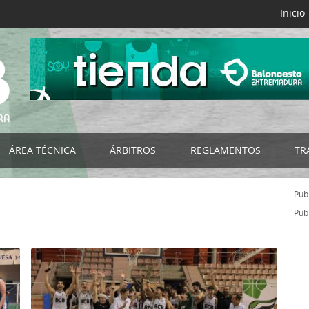
Inicio
ÁREA TÉCNICA
ÁRBITROS
REGLAMENTOS
TR
B
Selecciones FExB
Acta Digital FExB
Reglamentos FExB
Publ
NES
Programa de Tecnificación FExB
Club del Árbitro
Bases de Competición
Publ
os
Programa Detección y Selección de Talentos
Noticias
Normativas Específicas
Programa de Ayuda a la Tecnificación
Organigrama
Normativas FEB
s
Campus de Baloncesto
Listado por Categorías
Impresos
RIORES
Cursos de Entrenadores
Documentación - Impresos
Circulares