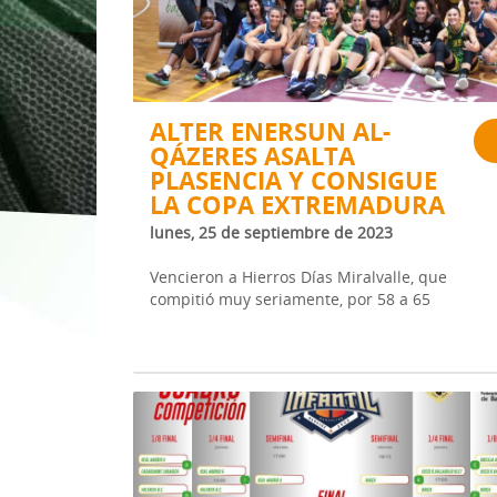
1ª División Naciona
3x3
Plan Minibasket
ALTER ENERSUN AL-
QÁZERES ASALTA
Copa de Extremadu
PLASENCIA Y CONSIGUE
Torneos Amistosos
LA COPA EXTREMADURA
lunes, 25 de septiembre de 2023
Vencieron a Hierros Días Miralvalle, que
compitió muy seriamente, por 58 a 65