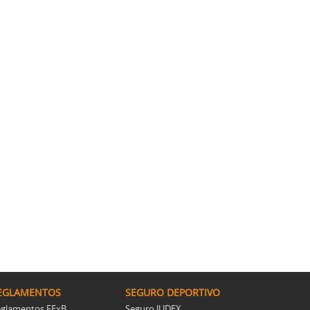
EGLAMENTOS
SEGURO DEPORTIVO
glamentos FExB
Seguro JUDEX