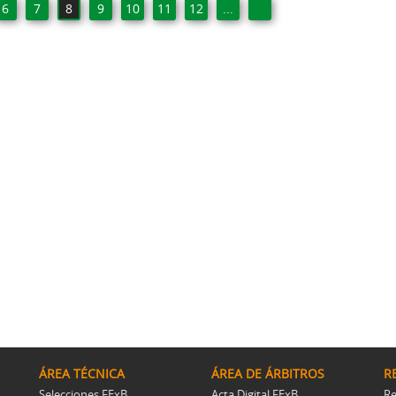
6
7
8
9
10
11
12
...
ÁREA TÉCNICA
ÁREA DE ÁRBITROS
R
Selecciones FExB
Acta Digital FExB
Re