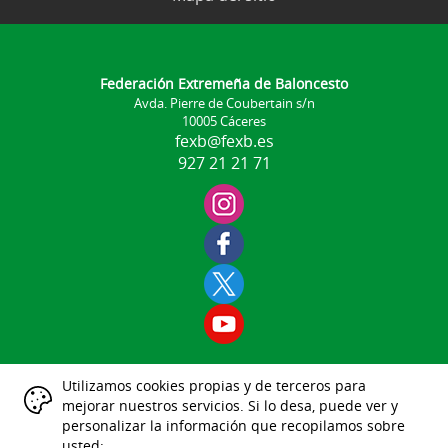
Federación Extremeña de Baloncesto
Avda. Pierre de Coubertain s/n
10005 Cáceres
fexb@fexb.es
927 21 21 71
Utilizamos cookies propias y de terceros para
Aviso Legal
mejorar nuestros servicios. Si lo desa, puede ver y
|
|
|
|
|
personalizar la información que recopilamos sobre
Datos Identificativos
usted: