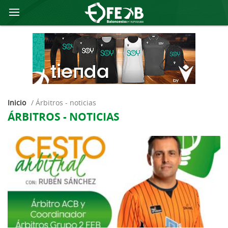
Inicio
/
árbitros - noticias
ÁRBITROS - NOTICIAS