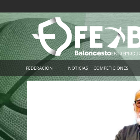
FEDERACIÓN
NOTICIAS
COMPETICIONES
Imagen Corporativa FExB
COMPETICIONES FE
Contactar
TORNEO SELECCIO
Localización
Buscador de Partid
Plataforma FExB (Clubes)
Por Clubes
App Afición FExB
Por Localidade
TEMPORADAS ANTE