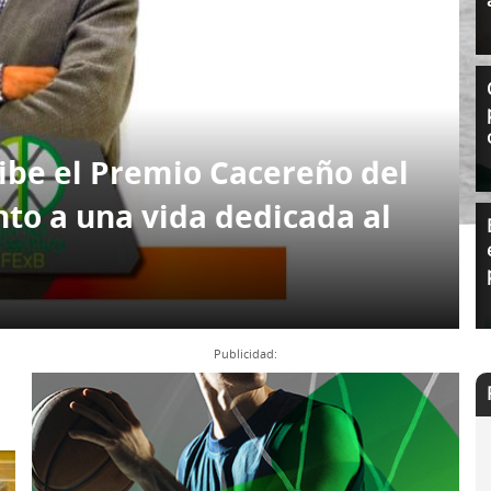
l
Formación Continua/Permanente
Tarifas
Clinic Entrenadores
Otras formaciones
ra
ibe el Premio Cacereño del
to a una vida dedicada al
Publicidad:
lunes, 30 de septiembre de 2024