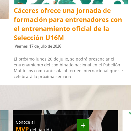
Cáceres ofrece una jornada de
formación para entrenadores con
el entrenamiento oficial de la
s
Selección U16M
viernes, 17 de julio de 2026
El próximo lunes 20 de julio, se podrá presenciar el
entrenamiento del combinado nacional en el Pabellón
Multiusos como antesala al torneo internacional que se
celebrará la próxima semana
T
Conoce al
+
MVP
del partido