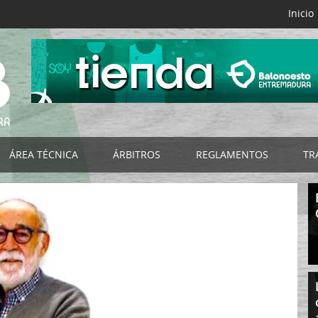
Inicio
ÁREA TÉCNICA
ÁRBITROS
REGLAMENTOS
TR
B
Selecciones FExB
Acta Digital FExB
Reglamentos FExB
NES
Programa de Tecnificación FExB
Club del Árbitro
Bases de Competición
os
Programa Detección y Selección de Talentos
Noticias
Normativas Específicas
Programa de Ayuda a la Tecnificación
Organigrama
Normativas FEB
s
Campus de Baloncesto
Listado por Categorías
Impresos
RIORES
Cursos de Entrenadores
Documentación - Impresos
Circulares