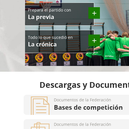
Prepara el partido con
+
La previa
Todo lo que sucedió en
+
La crónica
Descargas y Documen
Documentos de la Federación
Bases de competición
Documentos de la Federación