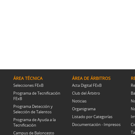
ÁREA TÉCNICA
ÁREA DE ÁRBITROS
R
Selecciones FExB
Acta Digital FExB
Re
Programa de Tecnificación
Club del Árbitro
Ba
FExB
Noticias
No
Programa Detección y
Organigrama
No
Selección de Talentos
Listado por Categorías
Im
Programa de Ayuda a la
Documentación - Impresos
Ci
Tecnificación
Ta
Campus de Baloncesto