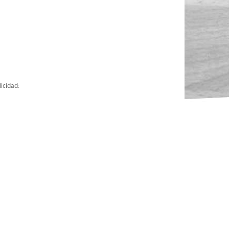
Actas
Cuentas Anuales
Presupuesto Anuales
Contratos con Instituciones Públicas
icidad:
Subvenciones
Memorias
Protocolo de actuación frente a la violencia sexual
Ley del Deporte en Extremadura
Ley 15/2015 Profesionales del Deporte
Ley Protección Jurídica del Menor
Ley 13/2011 de regulación y juego de apuestas
Ley 19/2007, contra la violencia, el racismo, la xenofobia y la intole