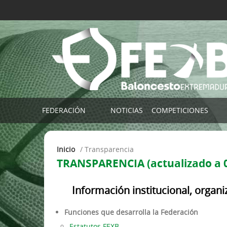
FEDERACIÓN
NOTICIAS
COMPETICIONES
Imagen Corporativa FExB
COMPETICIONES FE
Inicio
/
transparencia
Contactar
TORNEO SELECCIO
TRANSPARENCIA (actualizado a 
Localización
Buscador de Partid
Plataforma FExB (Clubes)
Por Clubes
Información institucional, organiz
App Afición FExB
Por Localidade
Funciones que desarrolla la Federación
TEMPORADAS ANTE
Estatutos FEXB