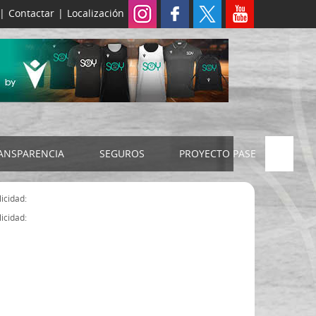
|
Contactar
|
Localización
ANSPARENCIA
SEGUROS
PROYECTO PASE
ELECCIONES 2024
SEGURO JUDEX
icidad:
Censo electoral
SEGURO SENIOR
icidad:
Estatutos FExB
Organigrama
Asamblea General FExB
Componentes