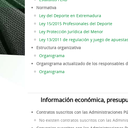
Normativa
1ª División Naciona
Ley del Deporte en Extremadura
3x3
Ley 15/2015 Profesionales del Deporte
Plan Minibasket
Ley Protección Jurídica del Menor
Copa de Extremadu
Ley 13/2011 de regulación y juego de apuesta
Estructura organizativa
Torneos Amistosos
Organigrama
Organigrama actualizado de los responsables d
Organigrama
Información económica, presupues
Contratos suscritos con las Administraciones Pú
No existen contratos suscritos con las Adminis