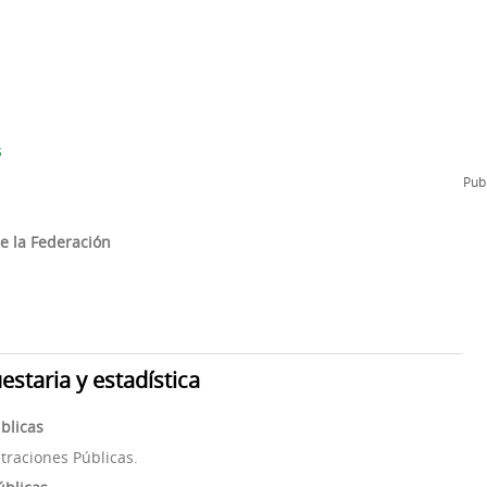
l
Formación Continua/Permanente
Tarifas
Clinic Entrenadores
Otras formaciones
ra
s
Publ
e la Federación
taria y estadística
blicas
traciones Públicas.