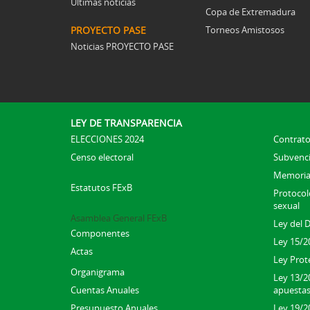
Últimas noticias
Copa de Extremadura
PROYECTO PASE
Torneos Amistosos
Noticias PROYECTO PASE
LEY DE TRANSPARENCIA
ELECCIONES 2024
Contrato
Censo electoral
Subvenc
Memoria
Estatutos FExB
Protocolo
sexual
Asamblea General FExB
Ley del 
Componentes
Ley 15/2
Actas
Ley Prot
Organigrama
Ley 13/2
Cuentas Anuales
apuesta
Presupuesto Anuales
Ley 19/20