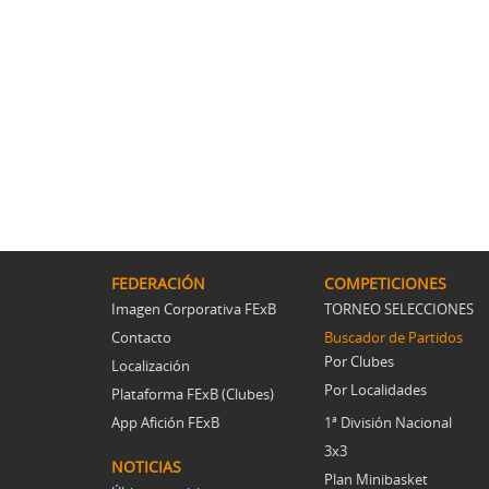
FEDERACIÓN
COMPETICIONES
Imagen Corporativa FExB
TORNEO SELECCIONES
Contacto
Buscador de Partidos
Por Clubes
Localización
Por Localidades
Plataforma FExB (Clubes)
App Afición FExB
1ª División Nacional
3x3
NOTICIAS
Plan Minibasket