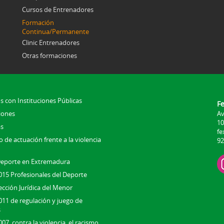
Cursos de Entrenadores
Formación
Continua/Permanente
Clinic Entrenadores
Otras formaciones
s con Instituciones Públicas
F
iones
Av
10
s
fe
 de actuación frente a la violencia
92
Deporte en Extremadura
015 Profesionales del Deporte
ección Jurídica del Menor
011 de regulación y juego de
s
07, contra la violencia, el racismo,