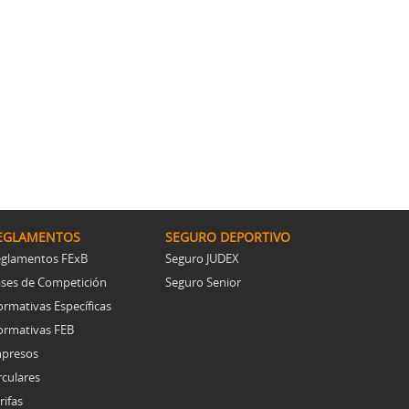
EGLAMENTOS
SEGURO DEPORTIVO
glamentos FExB
Seguro JUDEX
ses de Competición
Seguro Senior
rmativas Específicas
rmativas FEB
presos
rculares
rifas