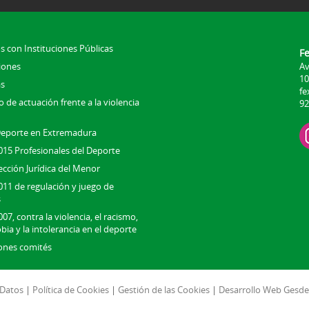
s con Instituciones Públicas
F
iones
Av
10
s
fe
 de actuación frente a la violencia
92
Deporte en Extremadura
015 Profesionales del Deporte
ección Jurídica del Menor
011 de regulación y juego de
s
07, contra la violencia, el racismo,
bia y la intolerancia en el deporte
ones comités
 Datos
|
Política de Cookies
|
Gestión de las Cookies
|
Desarrollo Web Gesde