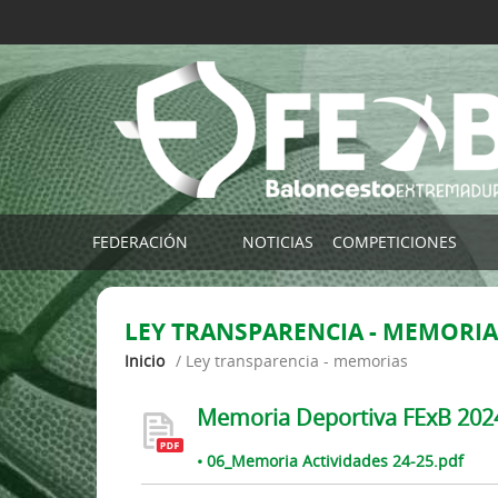
FEDERACIÓN
NOTICIAS
COMPETICIONES
Imagen Corporativa FExB
COMPETICIONES FE
LEY TRANSPARENCIA - MEMORIA
Contactar
TORNEO SELECCIO
Inicio
/
ley transparencia - memorias
Localización
Buscador de Partid
Plataforma FExB (Clubes)
Por Clubes
Memoria Deportiva FExB 202
App Afición FExB
Por Localidade
• 06_Memoria Actividades 24-25.pdf
TEMPORADAS ANTE