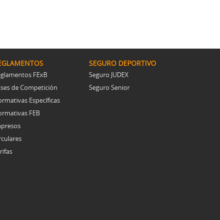
Resoluciones comités
EGLAMENTOS
SEGURO DEPORTIVO
glamentos FExB
Seguro JUDEX
ses de Competición
Seguro Senior
rmativas Específicas
rmativas FEB
presos
rculares
rifas