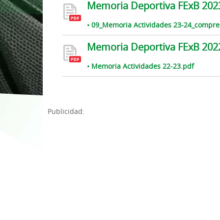
Memoria Deportiva FExB 202
1ª División Naciona
• 09_Memoria Actividades 23-24_compre
3x3
Memoria Deportiva FExB 202
Plan Minibasket
• Memoria Actividades 22-23.pdf
Copa de Extremadu
Torneos Amistosos
Publicidad: