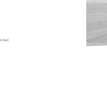
Actas
Cuentas Anuales
Presupuesto Anuales
Contratos con Instituciones Públicas
icidad:
Subvenciones
Memorias
Protocolo de actuación frente a la violencia sexual
Ley del Deporte en Extremadura
Ley 15/2015 Profesionales del Deporte
Ley Protección Jurídica del Menor
Ley 13/2011 de regulación y juego de apuestas
Ley 19/2007, contra la violencia, el racismo, la xenofobia y la intole