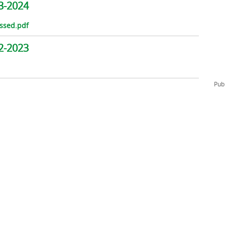
3-2024
l
Formación Continua/Permanente
Tarifas
ssed.pdf
Clinic Entrenadores
2-2023
Otras formaciones
ra
Publ