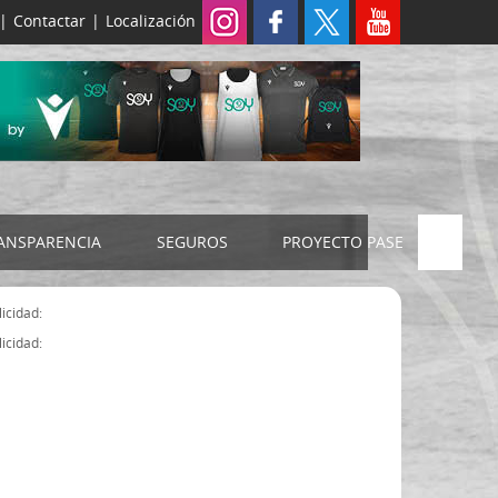
|
Contactar
|
Localización
ANSPARENCIA
SEGUROS
PROYECTO PASE
ELECCIONES 2024
SEGURO JUDEX
icidad:
Censo electoral
SEGURO SENIOR
icidad:
Estatutos FExB
Organigrama
Asamblea General FExB
Componentes