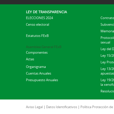
LEY DE TRANSPARENCIA
ELECCIONES 2024
Contrato
Censo electoral
Subvenc
Memoria
Estatutos FExB
Protocolo
sexual
Asamblea General FExB
Ley del 
Componentes
Ley 15/2
Actas
Ley Prot
Organigrama
Ley 13/2
Cuentas Anuales
apuesta
Presupuesto Anuales
Ley 19/20
la xenofo
Resoluci
Aviso Legal
|
Datos Identificativos
|
Política Protección de