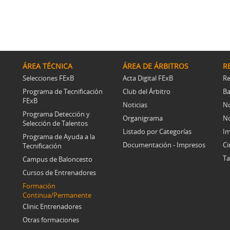
ÁREA TÉCNICA
ÁREA DE ÁRBITROS
R
Selecciones FExB
Acta Digital FExB
Re
Programa de Tecnificación
Club del Árbitro
Ba
FExB
Noticias
No
Programa Detección y
Organigrama
No
Selección de Talentos
Listado por Categorías
Im
Programa de Ayuda a la
Documentación - Impresos
Ci
Tecnificación
Ta
Campus de Baloncesto
Cursos de Entrenadores
Formación
Continua/Permanente
Clinic Entrenadores
Otras formaciones