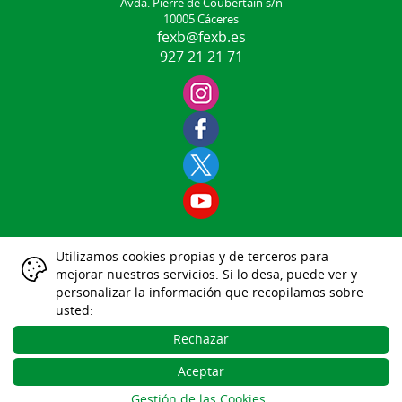
Avda. Pierre de Coubertain s/n
10005 Cáceres
fexb@fexb.es
927 21 21 71
Utilizamos cookies propias y de terceros para
Aviso Legal
mejorar nuestros servicios. Si lo desa, puede ver y
|
|
|
|
|
personalizar la información que recopilamos sobre
Datos Identificativos
usted:
Política Protección de Datos
Política de Cookies
Rechazar
Gestión de las Cookies
Aceptar
Desarrollo Web Gesdeportiva
Gestión de las Cookies