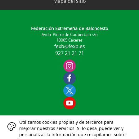
Mapa del sitio
Federación Extremeña de Baloncesto
Avda. Pierre de Coubertain s/n
10005 Cáceres
fexb@fexb.es
927 21 21 71
Utilizamos cookies propias y de terceros para
Aviso Legal
mejorar nuestros servicios. Si lo desa, puede ver y
|
|
|
|
|
personalizar la información que recopilamos sobre
Datos Identificativos