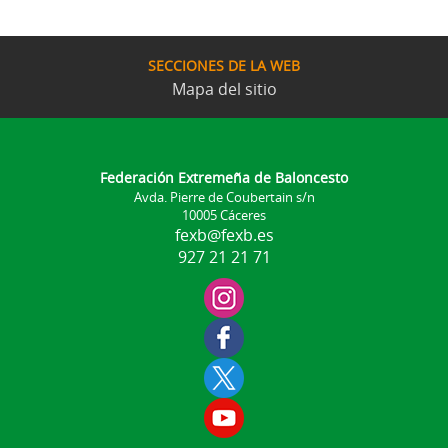
SECCIONES DE LA WEB
Mapa del sitio
Federación Extremeña de Baloncesto
Avda. Pierre de Coubertain s/n
10005 Cáceres
fexb@fexb.es
927 21 21 71