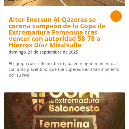
Alter Enersun Al-Qázeres se
corona campeón de la Copa de
Extremadura Femenina tras
vencer con autoridad 58-78 a
Hierros Díaz Miralvalle
domingo, 21 de septiembre de 2025
El equipo cacereño no dio tregua en ningún momento al
conjunto placentino, que fue superado en todo momento
por su rival