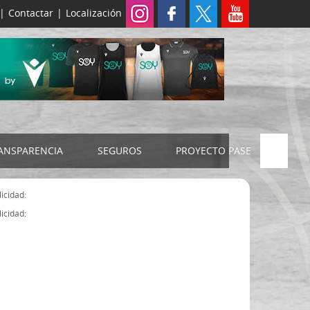
|
Contactar
|
Localización
ANSPARENCIA
SEGUROS
PROYECTO PASE
ELECCIONES 2024
SEGURO JUDEX
icidad:
Censo electoral
SEGURO SENIOR
icidad:
Estatutos FExB
Organigrama
Asamblea General FExB
Componentes