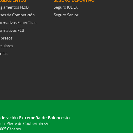
EGLAMENTOS
SEGURO DEPORTIVO
glamentos FExB
Seguro JUDEX
ses de Competición
Seguro Senior
rmativas Específicas
rmativas FEB
presos
rculares
rifas
ederación Extremeña de Baloncesto
da. Pierre de Coubertain s/n
005 Cáceres