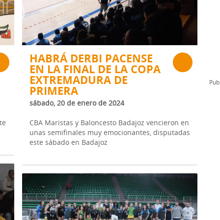
l
Formación Continua/Permanente
Tarifas
Clinic Entrenadores
Otras formaciones
HABRÁ DERBI PACENSE
EN LA FINAL DE LA COPA
ra
EXTREMADURA DE
Publ
PRIMERA
sábado, 20 de enero de 2024
te
CBA Maristas y Baloncesto Badajoz vencieron en
unas semifinales muy emocionantes, disputadas
este sábado en Badajoz