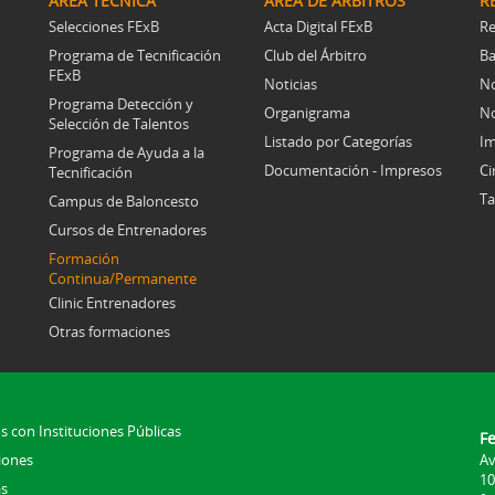
ÁREA TÉCNICA
ÁREA DE ÁRBITROS
R
Selecciones FExB
Acta Digital FExB
Re
Programa de Tecnificación
Club del Árbitro
Ba
FExB
Noticias
No
Programa Detección y
Organigrama
No
Selección de Talentos
Listado por Categorías
Im
Programa de Ayuda a la
Documentación - Impresos
Ci
Tecnificación
Ta
Campus de Baloncesto
Cursos de Entrenadores
Formación
Continua/Permanente
Clinic Entrenadores
Otras formaciones
s con Instituciones Públicas
F
iones
Av
10
s