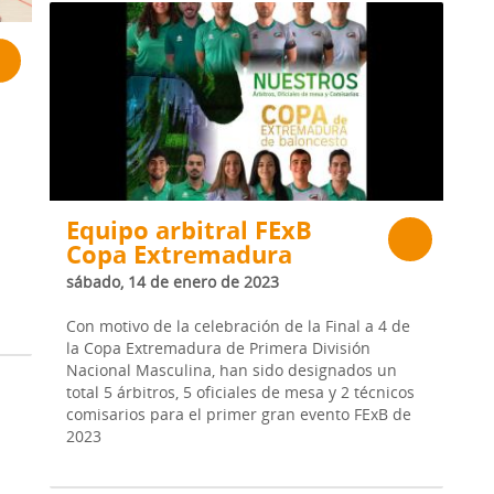
Equipo arbitral FExB
Copa Extremadura
sábado, 14 de enero de 2023
Con motivo de la celebración de la Final a 4 de
la Copa Extremadura de Primera División
Nacional Masculina, han sido designados un
total 5 árbitros, 5 oficiales de mesa y 2 técnicos
comisarios para el primer gran evento FExB de
2023