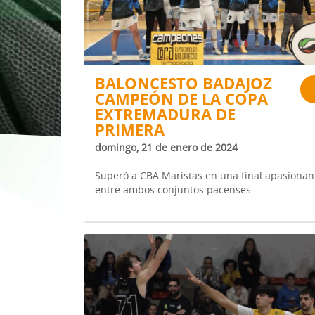
1ª División Naciona
3x3
Plan Minibasket
BALONCESTO BADAJOZ
CAMPEÓN DE LA COPA
Copa de Extremadu
EXTREMADURA DE
Torneos Amistosos
PRIMERA
domingo, 21 de enero de 2024
Superó a CBA Maristas en una final apasionan
entre ambos conjuntos pacenses