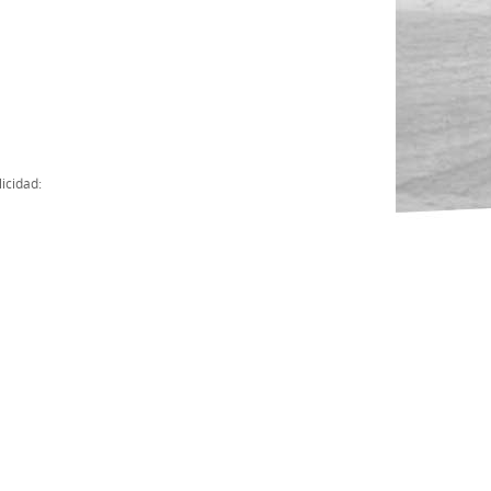
Actas
Cuentas Anuales
Presupuesto Anuales
Contratos con Instituciones Públicas
icidad:
Subvenciones
Memorias
Protocolo de actuación frente a la violencia sexual
Ley del Deporte en Extremadura
Ley 15/2015 Profesionales del Deporte
Ley Protección Jurídica del Menor
Ley 13/2011 de regulación y juego de apuestas
Ley 19/2007, contra la violencia, el racismo, la xenofobia y la intole