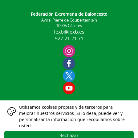
Federación Extremeña de Baloncesto
Avda. Pierre de Coubertain s/n
10005 Cáceres
fexb@fexb.es
927 21 21 71
Utilizamos cookies propias y de terceros para
Aviso Legal
mejorar nuestros servicios. Si lo desa, puede ver y
|
|
|
|
|
personalizar la información que recopilamos sobre
Datos Identificativos
usted:
Política Protección de Datos
Política de Cookies
Rechazar