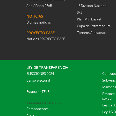
App Afición FExB
1ª División Nacional
3x3
NOTICIAS
Plan Minibasket
Últimas noticias
Copa de Extremadura
PROYECTO PASE
Torneos Amistosos
Noticias PROYECTO PASE
LEY DE TRANSPARENCIA
ELECCIONES 2024
Contrato
Censo electoral
Subvenc
Memoria
Estatutos FExB
Protocolo
sexual
Asamblea General FExB
Ley del 
Componentes
Ley 15/2
Actas