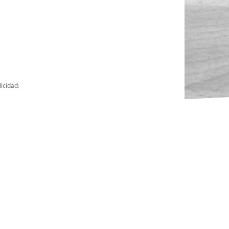
Actas
Cuentas Anuales
Presupuesto Anuales
Contratos con Instituciones Públicas
icidad:
Subvenciones
Memorias
Protocolo de actuación frente a la violencia sexual
Ley del Deporte en Extremadura
Ley 15/2015 Profesionales del Deporte
Ley Protección Jurídica del Menor
Ley 13/2011 de regulación y juego de apuestas
Ley 19/2007, contra la violencia, el racismo, la xenofobia y la intole