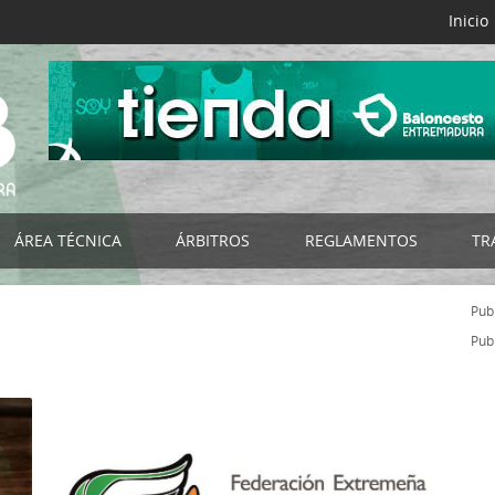
Inicio
ÁREA TÉCNICA
ÁRBITROS
REGLAMENTOS
TR
B
Selecciones FExB
Acta Digital FExB
Reglamentos FExB
Publ
NES
Programa de Tecnificación FExB
Club del Árbitro
Bases de Competición
Publ
os
Programa Detección y Selección de Talentos
Noticias
Normativas Específicas
Programa de Ayuda a la Tecnificación
Organigrama
Normativas FEB
s
Campus de Baloncesto
Listado por Categorías
Impresos
RIORES
Cursos de Entrenadores
Documentación - Impresos
Circulares