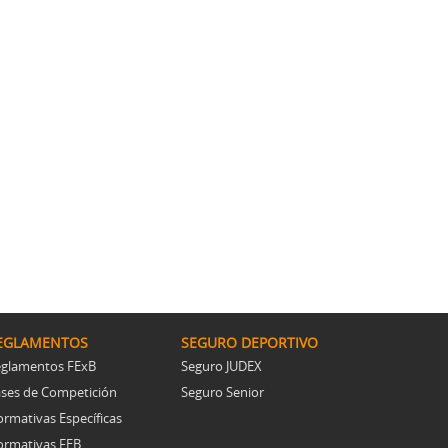
Resoluciones comités
EGLAMENTOS
SEGURO DEPORTIVO
glamentos FExB
Seguro JUDEX
ses de Competición
Seguro Senior
rmativas Específicas
rmativas FEB