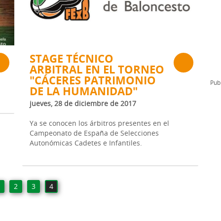
l
Formación Continua/Permanente
Tarifas
Clinic Entrenadores
Otras formaciones
STAGE TÉCNICO
ARBITRAL EN EL TORNEO
ra
"CÁCERES PATRIMONIO
Publ
DE LA HUMANIDAD"
jueves, 28 de diciembre de 2017
Ya se conocen los árbitros presentes en el
Campeonato de España de Selecciones
Autonómicas Cadetes e Infantiles.
1
2
3
4