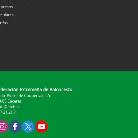
presos
rculares
rifas
ederación Extremeña de Baloncesto
da. Pierre de Coubertain s/n
005 Cáceres
xb@fexb.es
7 21 21 71