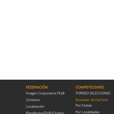
FEDERACIÓN
COMPETICIONES
Imagen Corporativa FExB
TORNEO SELECCIONES
Contacto
Buscador de Partidos
Por Clubes
Localización
Por Localidades
Plataforma FExB (Clubes)