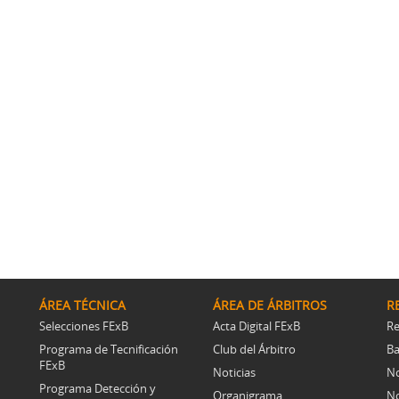
ÁREA TÉCNICA
ÁREA DE ÁRBITROS
R
Selecciones FExB
Acta Digital FExB
Re
Programa de Tecnificación
Club del Árbitro
Ba
FExB
Noticias
No
Programa Detección y
Organigrama
No