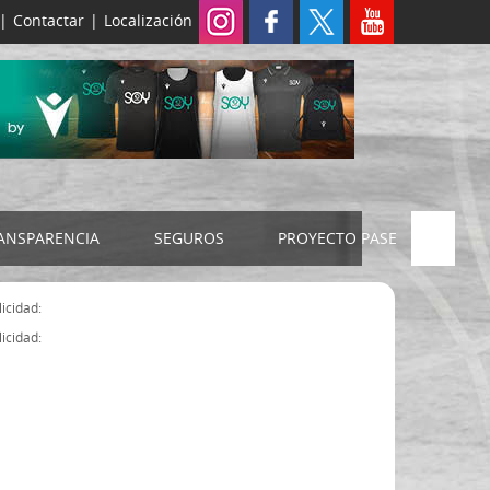
|
Contactar
|
Localización
ANSPARENCIA
SEGUROS
PROYECTO PASE
ELECCIONES 2024
SEGURO JUDEX
icidad:
Censo electoral
SEGURO SENIOR
icidad:
Estatutos FExB
Organigrama
Asamblea General FExB
Componentes