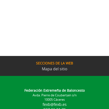
SECCIONES DE LA WEB
Mapa del sitio
Federación Extremeña de Baloncesto
Avda. Pierre de Coubertain s/n
10005 Cáceres
fexb@fexb.es