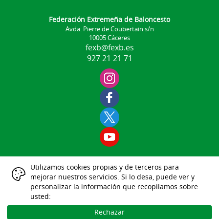
Federación Extremeña de Baloncesto
Avda. Pierre de Coubertain s/n
10005 Cáceres
fexb@fexb.es
927 21 21 71
Utilizamos cookies propias y de terceros para
Aviso Legal
mejorar nuestros servicios. Si lo desa, puede ver y
|
|
|
|
|
personalizar la información que recopilamos sobre
Datos Identificativos
usted:
Política Protección de Datos
Política de Cookies
Rechazar