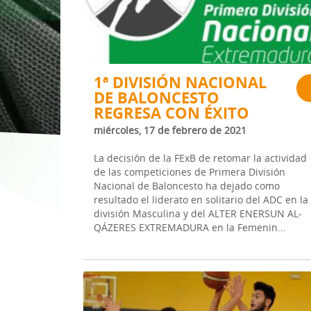
1ª División Naciona
3x3
Plan Minibasket
1ª DIVISIÓN NACIONAL
DE BALONCESTO
Copa de Extremadu
REGRESA CON ÉXITO
Torneos Amistosos
miércoles, 17 de febrero de 2021
La decisión de la FExB de retomar la actividad
de las competiciones de Primera División
Nacional de Baloncesto ha dejado como
resultado el liderato en solitario del ADC en la
división Masculina y del ALTER ENERSUN AL-
QÁZERES EXTREMADURA en la Femenin...