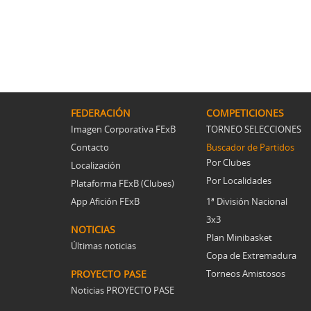
FEDERACIÓN
COMPETICIONES
Imagen Corporativa FExB
TORNEO SELECCIONES
Contacto
Buscador de Partidos
Por Clubes
Localización
Por Localidades
Plataforma FExB (Clubes)
App Afición FExB
1ª División Nacional
3x3
NOTICIAS
Plan Minibasket
Últimas noticias
Copa de Extremadura
PROYECTO PASE
Torneos Amistosos
Noticias PROYECTO PASE