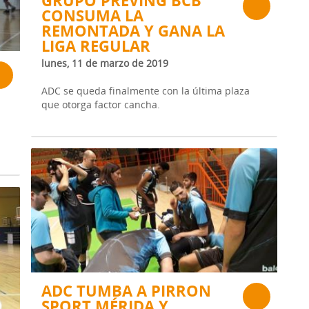
GRUPO PREVING BCB
CONSUMA LA
REMONTADA Y GANA LA
LIGA REGULAR
lunes, 11 de marzo de 2019
ADC se queda finalmente con la última plaza
que otorga factor cancha.
ADC TUMBA A PIRRON
SPORT MÉRIDA Y