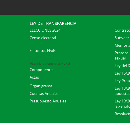
LEY DE TRANSPARENCIA
ELECCIONES 2024
Contrato
Censo electoral
Subvenc
Memoria
Estatutos FExB
Protocolo
sexual
Asamblea General FExB
Ley del 
Componentes
Ley 15/2
Actas
Ley Prot
Organigrama
Ley 13/2
Cuentas Anuales
apuesta
Presupuesto Anuales
Ley 19/20
la xenofo
Resoluci