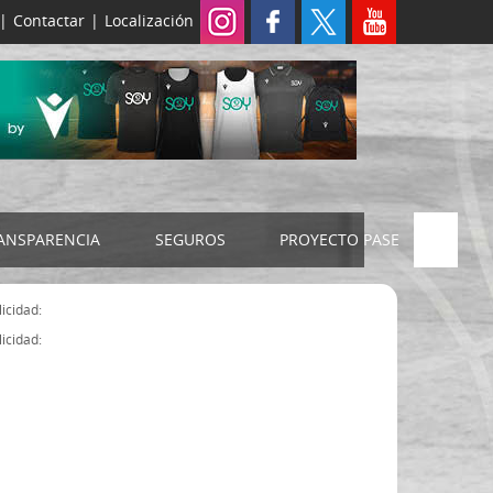
|
Contactar
|
Localización
ANSPARENCIA
SEGUROS
PROYECTO PASE
ELECCIONES 2024
SEGURO JUDEX
icidad:
Censo electoral
SEGURO SENIOR
icidad:
Estatutos FExB
Organigrama
Asamblea General FExB
Componentes