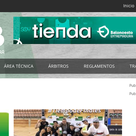
Inicio
ÁREA TÉCNICA
ÁRBITROS
REGLAMENTOS
TR
B
Selecciones FExB
Acta Digital FExB
Reglamentos FExB
Publ
NES
Programa de Tecnificación FExB
Club del Árbitro
Bases de Competición
Publ
os
Programa Detección y Selección de Talentos
Noticias
Normativas Específicas
Programa de Ayuda a la Tecnificación
Organigrama
Normativas FEB
s
Campus de Baloncesto
Listado por Categorías
Impresos
RIORES
Cursos de Entrenadores
Documentación - Impresos
Circulares