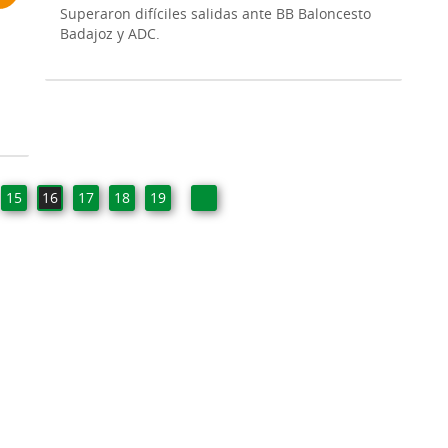
Superaron difíciles salidas ante BB Baloncesto
Badajoz y ADC.
15
16
17
18
19