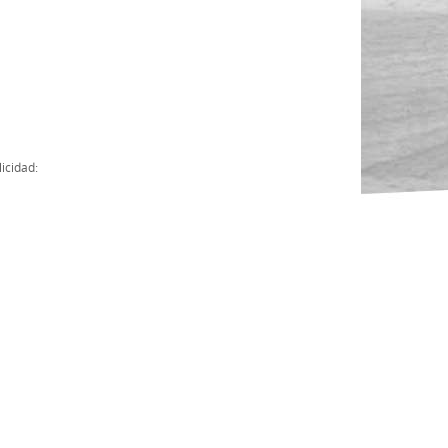
Actas
Cuentas Anuales
Presupuesto Anuales
Contratos con Instituciones Públicas
icidad:
Subvenciones
Memorias
Protocolo de actuación frente a la violencia sexual
Ley del Deporte en Extremadura
Ley 15/2015 Profesionales del Deporte
Ley Protección Jurídica del Menor
Ley 13/2011 de regulación y juego de apuestas
Ley 19/2007, contra la violencia, el racismo, la xenofobia y la intole