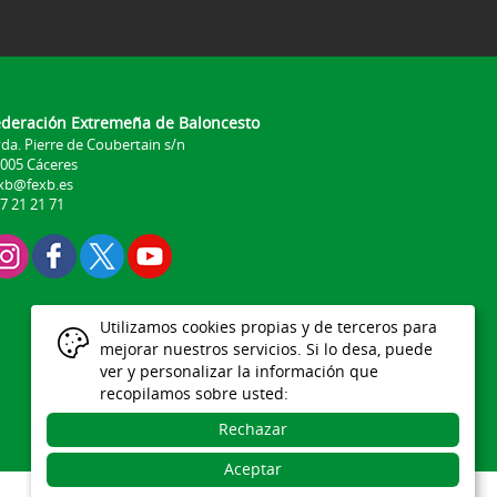
ederación Extremeña de Baloncesto
da. Pierre de Coubertain s/n
005 Cáceres
xb@fexb.es
7 21 21 71
Utilizamos cookies propias y de terceros para
mejorar nuestros servicios. Si lo desa, puede
ver y personalizar la información que
recopilamos sobre usted:
Rechazar
Aceptar