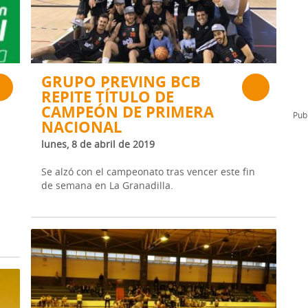
l
Formación Continua/Permanente
Tarifas
Clinic Entrenadores
Otras formaciones
GRUPO PREVING BCB
REPITE TÍTULO DE
ra
CAMPEÓN DE PRIMERA
Publ
NACIONAL
lunes, 8 de abril de 2019
Se alzó con el campeonato tras vencer este fin
de semana en La Granadilla.