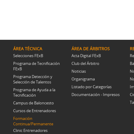
ÁREA TÉCNICA
ÁREA DE ÁRBITROS
R
Selecciones FExB
Acta Digital FExB
Re
Programa de Tecnificación
Club del Árbitro
Ba
FExB
Noticias
No
Programa Detección y
Organigrama
No
Selección de Talentos
Listado por Categorías
Im
Programa de Ayuda a la
Documentación - Impresos
Ci
Tecnificación
Ta
Campus de Baloncesto
Cursos de Entrenadores
Formación
Continua/Permanente
Clinic Entrenadores