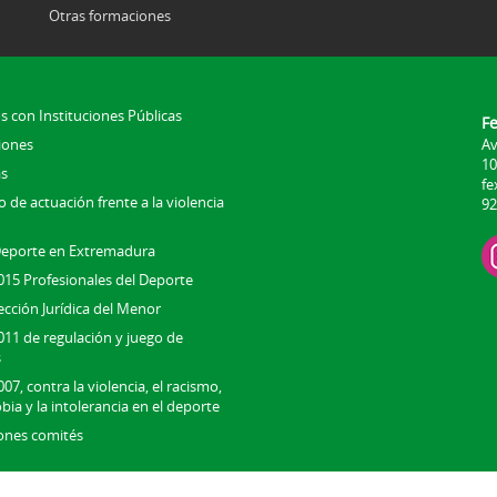
Otras formaciones
s con Instituciones Públicas
F
iones
Av
10
s
fe
 de actuación frente a la violencia
92
Deporte en Extremadura
015 Profesionales del Deporte
ección Jurídica del Menor
011 de regulación y juego de
s
07, contra la violencia, el racismo,
bia y la intolerancia en el deporte
ones comités