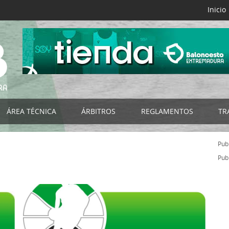
Inicio
ÁREA TÉCNICA
ÁRBITROS
REGLAMENTOS
TR
B
Selecciones FExB
Acta Digital FExB
Reglamentos FExB
Publ
NES
Programa de Tecnificación FExB
Club del Árbitro
Bases de Competición
Publ
os
Programa Detección y Selección de Talentos
Noticias
Normativas Específicas
Programa de Ayuda a la Tecnificación
Organigrama
Normativas FEB
s
Campus de Baloncesto
Listado por Categorías
Impresos
RIORES
Cursos de Entrenadores
Documentación - Impresos
Circulares