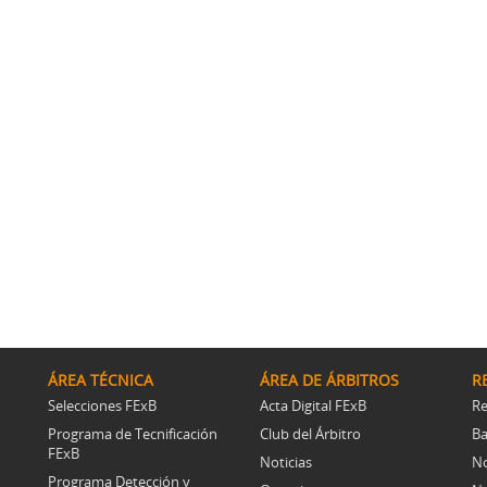
ÁREA TÉCNICA
ÁREA DE ÁRBITROS
R
Selecciones FExB
Acta Digital FExB
Re
Programa de Tecnificación
Club del Árbitro
Ba
FExB
Noticias
No
Programa Detección y