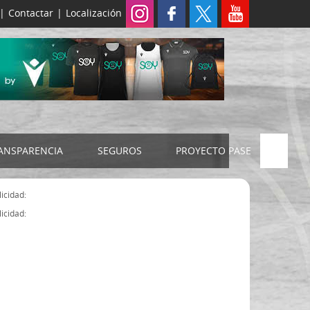
|
Contactar
|
Localización
ANSPARENCIA
SEGUROS
PROYECTO PASE
ELECCIONES 2024
SEGURO JUDEX
icidad:
Censo electoral
SEGURO SENIOR
icidad:
Estatutos FExB
Organigrama
Asamblea General FExB
Componentes