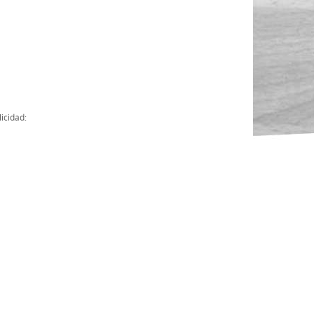
Actas
Cuentas Anuales
Presupuesto Anuales
Contratos con Instituciones Públicas
icidad:
Subvenciones
Memorias
Protocolo de actuación frente a la violencia sexual
Ley del Deporte en Extremadura
Ley 15/2015 Profesionales del Deporte
Ley Protección Jurídica del Menor
Ley 13/2011 de regulación y juego de apuestas
Ley 19/2007, contra la violencia, el racismo, la xenofobia y la intole