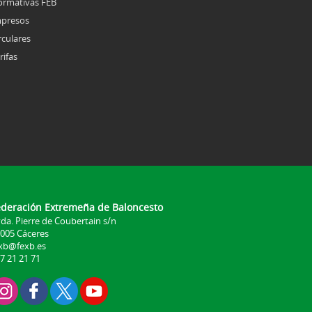
rmativas FEB
presos
rculares
rifas
ederación Extremeña de Baloncesto
da. Pierre de Coubertain s/n
005 Cáceres
xb@fexb.es
7 21 21 71