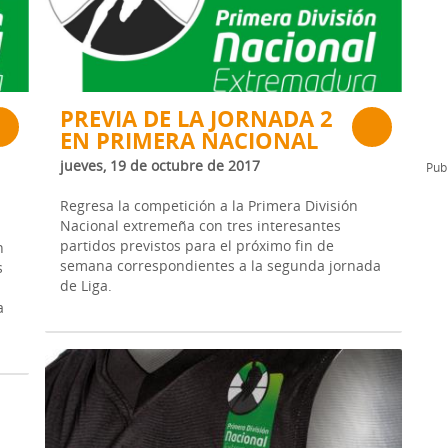
l
Formación Continua/Permanente
Tarifas
Clinic Entrenadores
Otras formaciones
PREVIA DE LA JORNADA 2
EN PRIMERA NACIONAL
ra
jueves, 19 de octubre de 2017
Publ
Regresa la competición a la Primera División
Nacional extremeña con tres interesantes
partidos previstos para el próximo fin de
n
semana correspondientes a la segunda jornada
s
de Liga.
a