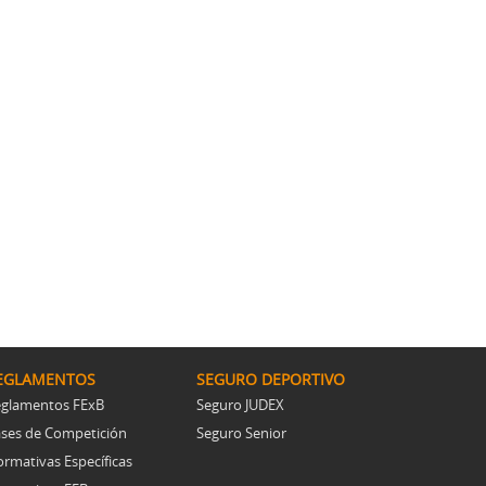
EGLAMENTOS
SEGURO DEPORTIVO
glamentos FExB
Seguro JUDEX
ses de Competición
Seguro Senior
rmativas Específicas