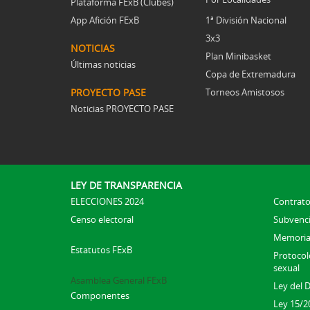
Plataforma FExB (Clubes)
App Afición FExB
1ª División Nacional
3x3
NOTICIAS
Plan Minibasket
Últimas noticias
Copa de Extremadura
PROYECTO PASE
Torneos Amistosos
Noticias PROYECTO PASE
LEY DE TRANSPARENCIA
ELECCIONES 2024
Contrato
Censo electoral
Subvenc
Memoria
Estatutos FExB
Protocolo
sexual
Asamblea General FExB
Ley del 
Componentes
Ley 15/2