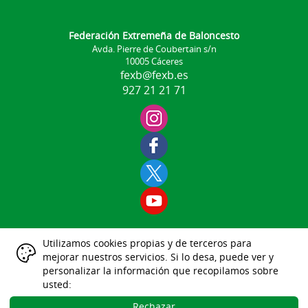
Federación Extremeña de Baloncesto
Avda. Pierre de Coubertain s/n
10005 Cáceres
fexb@fexb.es
927 21 21 71
Utilizamos cookies propias y de terceros para
Aviso Legal
mejorar nuestros servicios. Si lo desa, puede ver y
|
|
|
|
|
personalizar la información que recopilamos sobre
Datos Identificativos
usted:
Política Protección de Datos
Política de Cookies
Rechazar