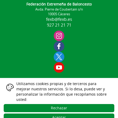
Federación Extremeña de Baloncesto
Avda. Pierre de Coubertain s/n
10005 Cáceres
fexb@fexb.es
927 21 21 71
Utilizamos cookies propias y de terceros para
Aviso Legal
mejorar nuestros servicios. Si lo desa, puede ver y
|
|
|
|
|
personalizar la información que recopilamos sobre
Datos Identificativos
usted:
Política Protección de Datos
Política de Cookies
Rechazar
Gestión de las Cookies
Aceptar