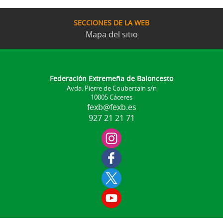
SECCIONES DE LA WEB
Mapa del sitio
Federación Extremeña de Baloncesto
Avda. Pierre de Coubertain s/n
10005 Cáceres
fexb@fexb.es
927 21 21 71