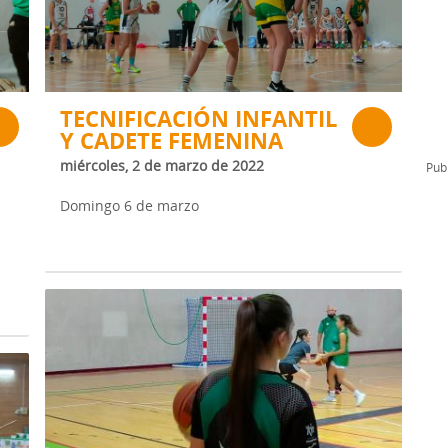
l
Formación Continua/Permanente
Tarifas
Clinic Entrenadores
Otras formaciones
TECNIFICACIÓN INFANTIL
Y CADETE FEMENINA
ra
miércoles, 2 de marzo de 2022
Publ
Domingo 6 de marzo