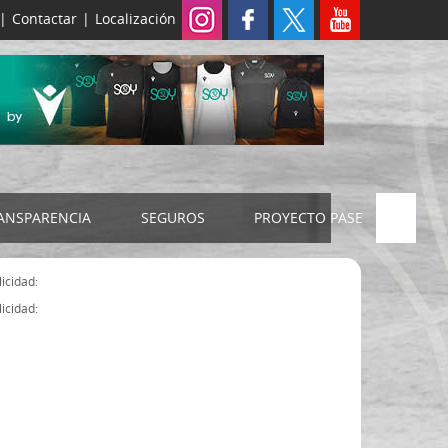
|
Contactar
|
Localización
ANSPARENCIA
SEGUROS
PROYECTO PASE
ELECCIONES 2024
SEGURO JUDEX
icidad:
Censo electoral
SEGURO SENIOR
icidad:
Estatutos FExB
Organigrama
Asamblea General FExB
Componentes