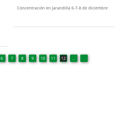
Concentración en Jarandilla 6-7-8 de diciembre
6
7
8
9
10
11
12
...