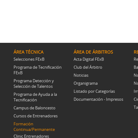
ÁREA TÉCNICA
ÁREA DE ÁRBITROS
R
Selecciones FExB
Acta Digital FExB
Re
Programa de Tecnificación
Club del Árbitro
Ba
FExB
Noticias
No
Programa Detección y
Organigrama
No
Selección de Talentos
Listado por Categorías
Im
Programa de Ayuda a la
Documentación - Impresos
Ci
Tecnificación
Ta
Campus de Baloncesto
Cursos de Entrenadores
Formación
Continua/Permanente
Clinic Entrenadores