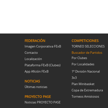
FEDERACIÓN
COMPETICIONES
Imagen Corporativa FExB
TORNEO SELECCIONES
Contacto
Buscador de Partidos
Por Clubes
Localización
Por Localidades
Plataforma FExB (Clubes)
App Afición FExB
1ª División Nacional
3x3
NOTICIAS
Plan Minibasket
Últimas noticias
Copa de Extremadura
PROYECTO PASE
Torneos Amistosos
Noticias PROYECTO PASE