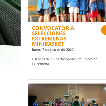
1ª División Naciona
3x3
Plan Minibasket
CONVOCATORIA
SELECCIONES
Copa de Extremadu
EXTREMEÑAS
Torneos Amistosos
MINIBASKET
lunes, 7 de marzo de 2022
Listados de 12 participantes de Selección
Extremeña.