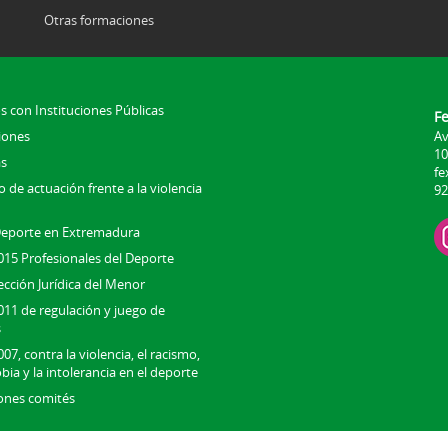
Otras formaciones
s con Instituciones Públicas
F
iones
Av
10
s
fe
 de actuación frente a la violencia
92
Deporte en Extremadura
015 Profesionales del Deporte
ección Jurídica del Menor
011 de regulación y juego de
s
07, contra la violencia, el racismo,
bia y la intolerancia en el deporte
ones comités