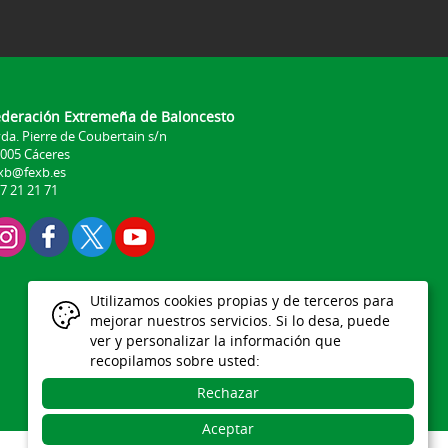
ederación Extremeña de Baloncesto
da. Pierre de Coubertain s/n
005 Cáceres
xb@fexb.es
7 21 21 71
Utilizamos cookies propias y de terceros para
mejorar nuestros servicios. Si lo desa, puede
ver y personalizar la información que
recopilamos sobre usted:
Rechazar
Aceptar