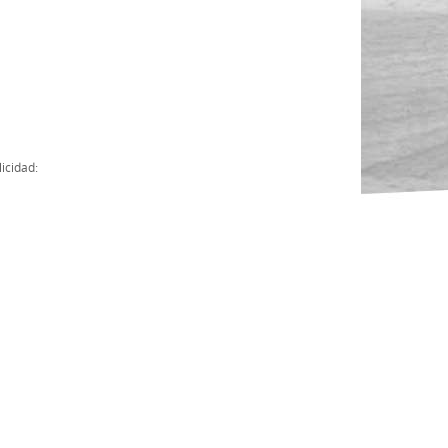
Actas
Cuentas Anuales
Presupuesto Anuales
Contratos con Instituciones Públicas
icidad:
Subvenciones
Memorias
Protocolo de actuación frente a la violencia sexual
Ley del Deporte en Extremadura
Ley 15/2015 Profesionales del Deporte
Ley Protección Jurídica del Menor
Ley 13/2011 de regulación y juego de apuestas
Ley 19/2007, contra la violencia, el racismo, la xenofobia y la intole