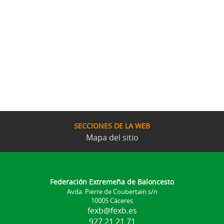
SECCIONES DE LA WEB
Mapa del sitio
Federación Extremeña de Baloncesto
Avda. Pierre de Coubertain s/n
10005 Cáceres
fexb@fexb.es
927 21 21 71