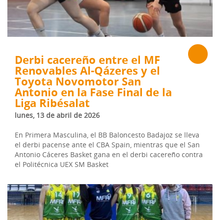
Derbi cacereño entre el MF
Renovables Al-Qázeres y el
Toyota Novomotor San
Antonio en la Fase Final de la
Liga Ribésalat
lunes, 13 de abril de 2026
En Primera Masculina, el BB Baloncesto Badajoz se lleva
el derbi pacense ante el CBA Spain, mientras que el San
Antonio Cáceres Basket gana en el derbi cacereño contra
el Politécnica UEX SM Basket