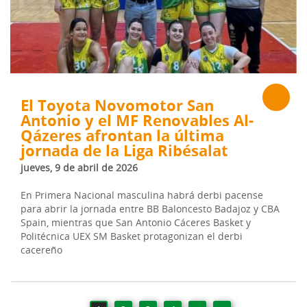
El Toyota Novomotor San
Antonio y el MF Renovables Al-
Qázeres afrontan la última
jornada de la Liga Ribésalat
jueves, 9 de abril de 2026
En Primera Nacional masculina habrá derbi pacense
para abrir la jornada entre BB Baloncesto Badajoz y CBA
Spain, mientras que San Antonio Cáceres Basket y
Politécnica UEX SM Basket protagonizan el derbi
cacereño