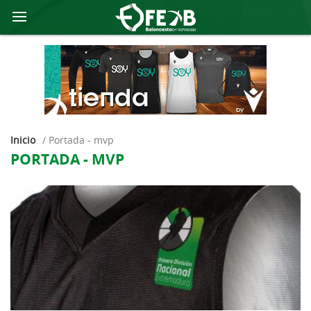
Inicio
/
portada - mvp
PORTADA - MVP