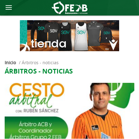
Inicio
/
árbitros - noticias
ÁRBITROS - NOTICIAS