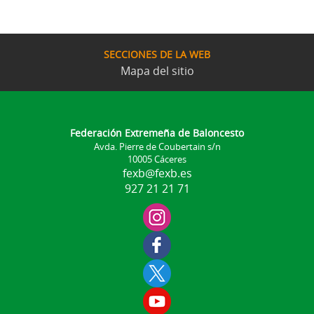
SECCIONES DE LA WEB
Mapa del sitio
Federación Extremeña de Baloncesto
Avda. Pierre de Coubertain s/n
10005 Cáceres
fexb@fexb.es
927 21 21 71