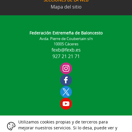
Mapa del sitio
Federación Extremeña de Baloncesto
Avda. Pierre de Coubertain s/n
10005 Cáceres
fexb@fexb.es
927 21 21 71
Utilizamos cookies propias y de terceros para
Aviso Legal
mejorar nuestros servicios. Si lo desa, puede ver y
|
|
|
|
|