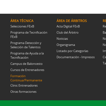
ÁREA TÉCNICA
ÁREA DE ÁRBITROS
R
Selecciones FExB
Acta Digital FExB
Re
Programa de Tecnificación
Club del Árbitro
Ba
FExB
Noticias
No
Programa Detección y
Organigrama
No
Selección de Talentos
Listado por Categorías
Im
Programa de Ayuda a la
Documentación - Impresos
Ci
Tecnificación
Ta
Campus de Baloncesto
Cursos de Entrenadores
Formación
Continua/Permanente
Clinic Entrenadores
Otras formaciones