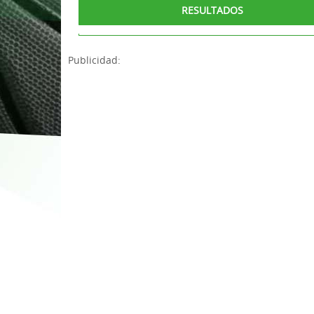
RESULTADOS
1ª División Naciona
3x3
Publicidad:
Plan Minibasket
Copa de Extremadu
Torneos Amistosos