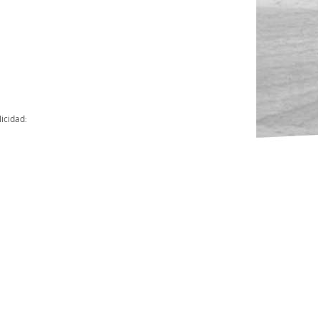
Actas
Cuentas Anuales
Presupuesto Anuales
Contratos con Instituciones Públicas
icidad:
Subvenciones
Memorias
Protocolo de actuación frente a la violencia sexual
Ley del Deporte en Extremadura
Ley 15/2015 Profesionales del Deporte
Ley Protección Jurídica del Menor
Ley 13/2011 de regulación y juego de apuestas
Ley 19/2007, contra la violencia, el racismo, la xenofobia y la intole