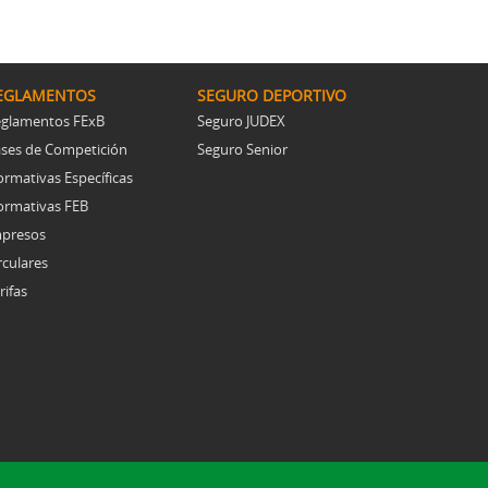
Resoluciones comités
EGLAMENTOS
SEGURO DEPORTIVO
glamentos FExB
Seguro JUDEX
ses de Competición
Seguro Senior
rmativas Específicas
rmativas FEB
presos
rculares
rifas