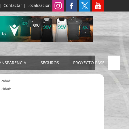
|
Contactar
|
Localización
ANSPARENCIA
SEGUROS
PROYECTO PASE
ELECCIONES 2024
SEGURO JUDEX
icidad:
Censo electoral
SEGURO SENIOR
icidad:
Estatutos FExB
Organigrama
Asamblea General FExB
Componentes