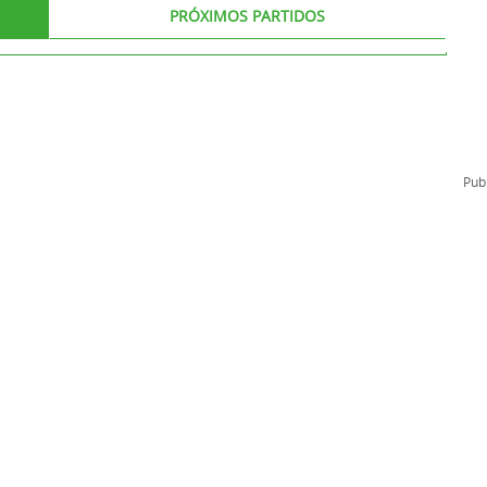
PRÓXIMOS PARTIDOS
l
Formación Continua/Permanente
Tarifas
Clinic Entrenadores
Otras formaciones
ra
Publ