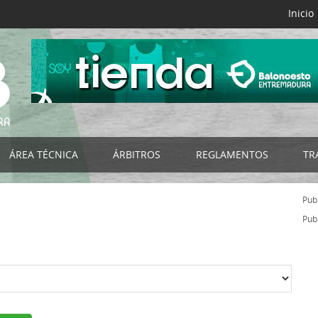
Inicio
ÁREA TÉCNICA
ÁRBITROS
REGLAMENTOS
TR
B
Selecciones FExB
Acta Digital FExB
Reglamentos FExB
Publ
NES
Programa de Tecnificación FExB
Club del Árbitro
Bases de Competición
Publ
os
Programa Detección y Selección de Talentos
Noticias
Normativas Específicas
Programa de Ayuda a la Tecnificación
Organigrama
Normativas FEB
s
Campus de Baloncesto
Listado por Categorías
Impresos
RIORES
Cursos de Entrenadores
Documentación - Impresos
Circulares