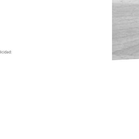
Actas
Cuentas Anuales
Presupuesto Anuales
Contratos con Instituciones Públicas
icidad:
Subvenciones
Memorias
Protocolo de actuación frente a la violencia sexual
Ley del Deporte en Extremadura
Ley 15/2015 Profesionales del Deporte
Ley Protección Jurídica del Menor
Ley 13/2011 de regulación y juego de apuestas
Ley 19/2007, contra la violencia, el racismo, la xenofobia y la intole