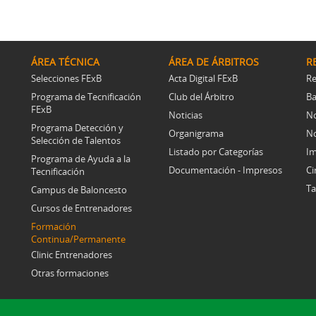
ÁREA TÉCNICA
ÁREA DE ÁRBITROS
R
Selecciones FExB
Acta Digital FExB
Re
Programa de Tecnificación
Club del Árbitro
Ba
FExB
Noticias
No
Programa Detección y
Organigrama
No
Selección de Talentos
Listado por Categorías
Im
Programa de Ayuda a la
Documentación - Impresos
Ci
Tecnificación
Ta
Campus de Baloncesto
Cursos de Entrenadores
Formación
Continua/Permanente
Clinic Entrenadores
Otras formaciones