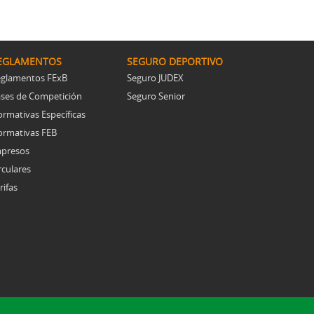
Resoluciones comités
EGLAMENTOS
SEGURO DEPORTIVO
glamentos FExB
Seguro JUDEX
ses de Competición
Seguro Senior
rmativas Específicas
rmativas FEB
presos
rculares
rifas