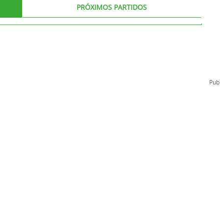
PRÓXIMOS PARTIDOS
l
Formación Continua/Permanente
Tarifas
Clinic Entrenadores
Otras formaciones
ra
Publ