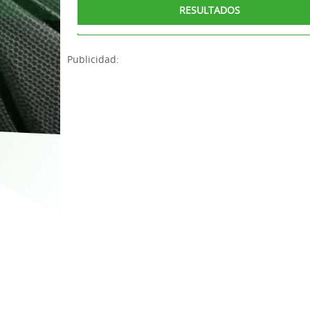
RESULTADOS
1ª División Naciona
3x3
Publicidad:
Plan Minibasket
Copa de Extremadu
Torneos Amistosos