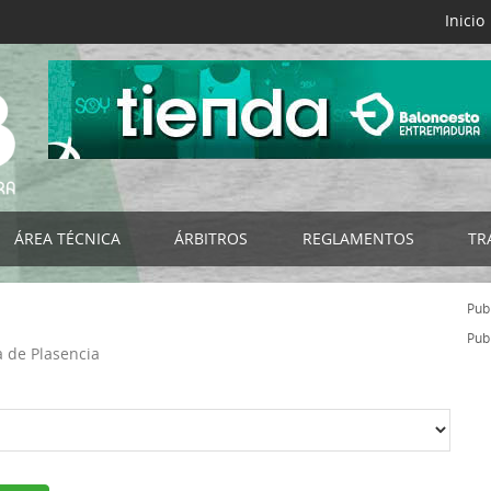
Inicio
ÁREA TÉCNICA
ÁRBITROS
REGLAMENTOS
TR
B
Selecciones FExB
Acta Digital FExB
Reglamentos FExB
Publ
NES
Programa de Tecnificación FExB
Club del Árbitro
Bases de Competición
Publ
 de Plasencia
os
Programa Detección y Selección de Talentos
Noticias
Normativas Específicas
Programa de Ayuda a la Tecnificación
Organigrama
Normativas FEB
s
Campus de Baloncesto
Listado por Categorías
Impresos
RIORES
Cursos de Entrenadores
Documentación - Impresos
Circulares