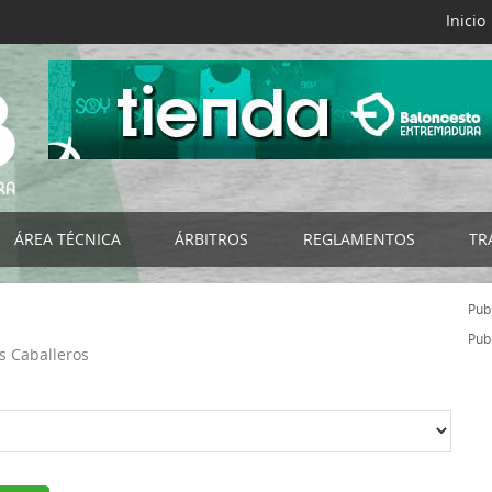
Inicio
ÁREA TÉCNICA
ÁRBITROS
REGLAMENTOS
TR
B
Selecciones FExB
Acta Digital FExB
Reglamentos FExB
Publ
NES
Programa de Tecnificación FExB
Club del Árbitro
Bases de Competición
Publ
os Caballeros
os
Programa Detección y Selección de Talentos
Noticias
Normativas Específicas
Programa de Ayuda a la Tecnificación
Organigrama
Normativas FEB
s
Campus de Baloncesto
Listado por Categorías
Impresos
RIORES
Cursos de Entrenadores
Documentación - Impresos
Circulares