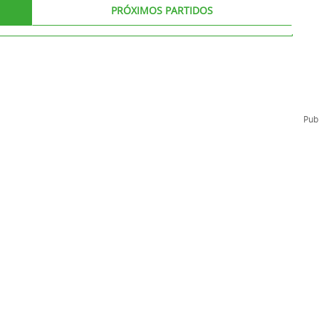
PRÓXIMOS PARTIDOS
l
Formación Continua/Permanente
Tarifas
Clinic Entrenadores
Otras formaciones
ra
Publ