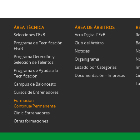
ÁREA TÉCNICA
ÁREA DE ÁRBITROS
R
Selecciones FExB
Acta Digital FExB
Re
Programa de Tecnificación
Club del Árbitro
Ba
FExB
Noticias
No
Programa Detección y
Organigrama
No
Selección de Talentos
Listado por Categorías
Im
Programa de Ayuda a la
Documentación - Impresos
Ci
Tecnificación
Ta
Campus de Baloncesto
Cursos de Entrenadores
Formación
Continua/Permanente
Clinic Entrenadores
Otras formaciones