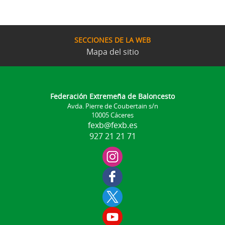
SECCIONES DE LA WEB
Mapa del sitio
Federación Extremeña de Baloncesto
Avda. Pierre de Coubertain s/n
10005 Cáceres
fexb@fexb.es
927 21 21 71