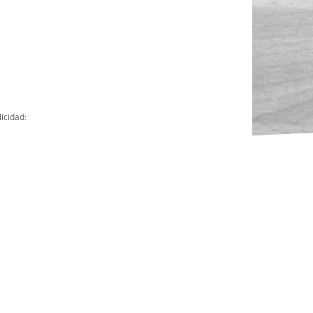
Actas
Cuentas Anuales
Presupuesto Anuales
Contratos con Instituciones Públicas
icidad:
Subvenciones
Memorias
Protocolo de actuación frente a la violencia sexual
Ley del Deporte en Extremadura
Ley 15/2015 Profesionales del Deporte
Ley Protección Jurídica del Menor
Ley 13/2011 de regulación y juego de apuestas
Ley 19/2007, contra la violencia, el racismo, la xenofobia y la intole