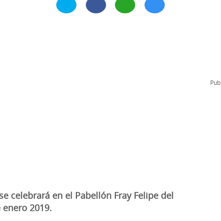
l
Formación Continua/Permanente
Tarifas
Clinic Entrenadores
Otras formaciones
ra
Publ
e celebrará en el Pabellón Fray Felipe del
e enero 2019.