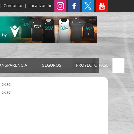
|
Contactar
|
Localización
ANSPARENCIA
SEGUROS
PROYECTO PASE
ELECCIONES 2024
SEGURO JUDEX
icidad:
Censo electoral
SEGURO SENIOR
icidad:
Estatutos FExB
Organigrama
Asamblea General FExB
Componentes