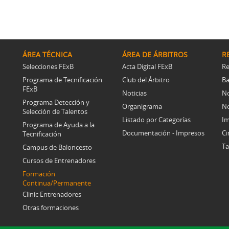
ÁREA TÉCNICA
ÁREA DE ÁRBITROS
R
Selecciones FExB
Acta Digital FExB
Re
Programa de Tecnificación
Club del Árbitro
Ba
FExB
Noticias
No
Programa Detección y
Organigrama
No
Selección de Talentos
Listado por Categorías
Im
Programa de Ayuda a la
Documentación - Impresos
Ci
Tecnificación
Ta
Campus de Baloncesto
Cursos de Entrenadores
Formación
Continua/Permanente
Clinic Entrenadores
Otras formaciones