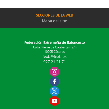
SECCIONES DE LA WEB
Mapa del sitio
Federación Extremeña de Baloncesto
Avda. Pierre de Coubertain s/n
10005 Cáceres
fexb@fexb.es
927 21 21 71