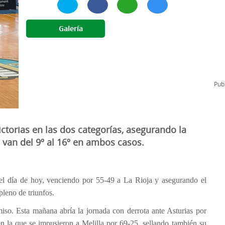
l
Formación Continua/Permanente
Tarifas
Galería
Clinic Entrenadores
Otras formaciones
ra
Publ
ictorias en las dos categorías, asegurando la
van del 9º al 16º en ambos casos.
 el día de hoy, venciendo por 55-49 a La Rioja y asegurando el
pleno de triunfos.
iso. Esta mañana abría la jornada con derrota ante Asturias por
 en la que se impusieron a Melilla por 69-25, sellando también su