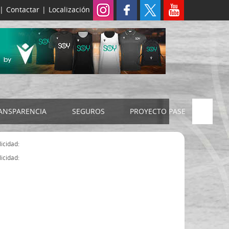
|
Contactar
|
Localización
ANSPARENCIA
SEGUROS
PROYECTO PASE
ELECCIONES 2024
SEGURO JUDEX
icidad:
Censo electoral
SEGURO SENIOR
icidad:
Estatutos FExB
Organigrama
Asamblea General FExB
Componentes