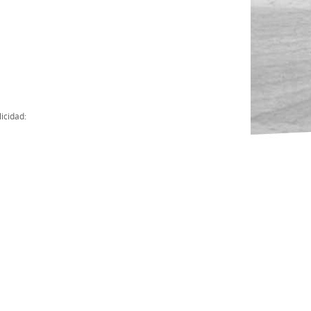
Actas
Cuentas Anuales
Presupuesto Anuales
Contratos con Instituciones Públicas
icidad:
Subvenciones
Memorias
Protocolo de actuación frente a la violencia sexual
Ley del Deporte en Extremadura
Ley 15/2015 Profesionales del Deporte
Ley Protección Jurídica del Menor
Ley 13/2011 de regulación y juego de apuestas
Ley 19/2007, contra la violencia, el racismo, la xenofobia y la intole