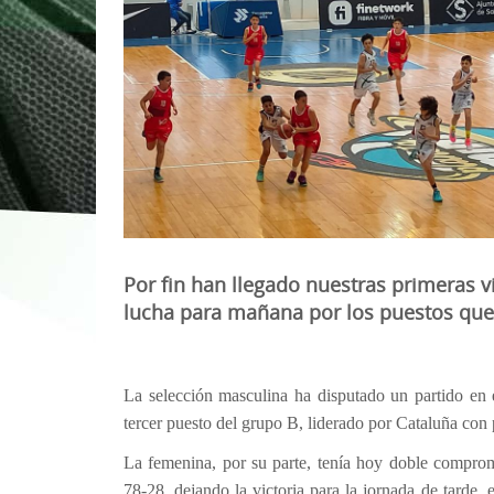
1ª División Naciona
3x3
Plan Minibasket
Copa de Extremadu
Torneos Amistosos
Por fin han llegado nuestras primeras v
lucha para mañana por los puestos que 
La selección masculina ha disputado un partido en
tercer puesto del grupo B, liderado por Cataluña con 
La femenina, por su parte, tenía hoy doble comprom
78-28, dejando la victoria para la jornada de tarde,