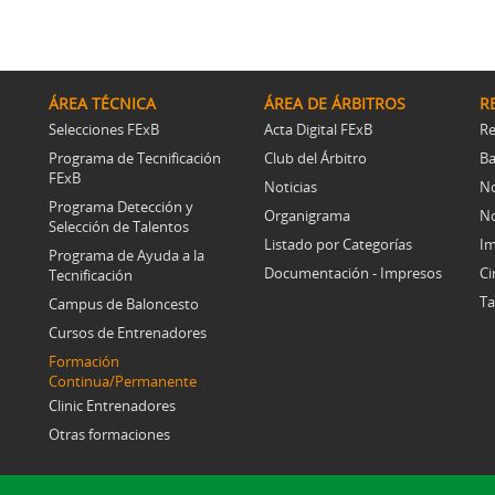
ÁREA TÉCNICA
ÁREA DE ÁRBITROS
R
Selecciones FExB
Acta Digital FExB
Re
Programa de Tecnificación
Club del Árbitro
Ba
FExB
Noticias
No
Programa Detección y
Organigrama
No
Selección de Talentos
Listado por Categorías
Im
Programa de Ayuda a la
Documentación - Impresos
Ci
Tecnificación
Ta
Campus de Baloncesto
Cursos de Entrenadores
Formación
Continua/Permanente
Clinic Entrenadores
Otras formaciones