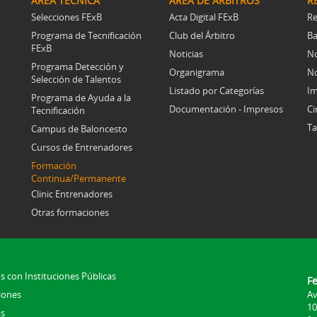
ÁREA TÉCNICA
ÁREA DE ÁRBITROS
R
Selecciones FExB
Acta Digital FExB
Re
Programa de Tecnificación
Club del Árbitro
Ba
FExB
Noticias
No
Programa Detección y
Organigrama
No
Selección de Talentos
Listado por Categorías
Im
Programa de Ayuda a la
Documentación - Impresos
Ci
Tecnificación
Ta
Campus de Baloncesto
Cursos de Entrenadores
Formación
Continua/Permanente
Clinic Entrenadores
Otras formaciones
s con Instituciones Públicas
F
iones
Av
10
s