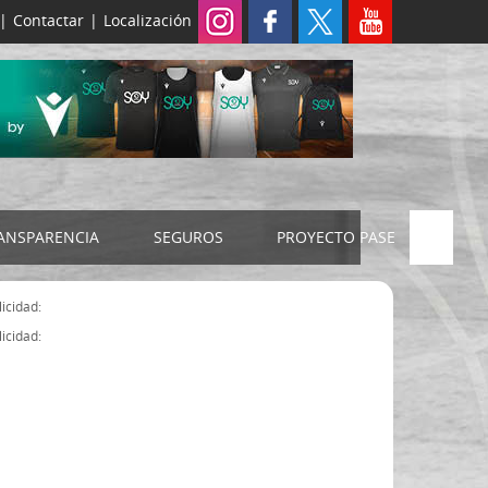
|
Contactar
|
Localización
ANSPARENCIA
SEGUROS
PROYECTO PASE
ELECCIONES 2024
SEGURO JUDEX
icidad:
Censo electoral
SEGURO SENIOR
icidad:
Estatutos FExB
Organigrama
Asamblea General FExB
Componentes