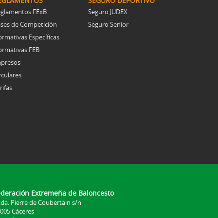
EGLAMENTOS
SEGURO DEPORTIVO
glamentos FExB
Seguro JUDEX
ses de Competición
Seguro Senior
rmativas Específicas
rmativas FEB
presos
rculares
rifas
ederación Extremeña de Baloncesto
da. Pierre de Coubertain s/n
005 Cáceres