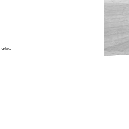
Actas
Cuentas Anuales
Presupuesto Anuales
Contratos con Instituciones Públicas
icidad:
Subvenciones
Memorias
Protocolo de actuación frente a la violencia sexual
Ley del Deporte en Extremadura
Ley 15/2015 Profesionales del Deporte
Ley Protección Jurídica del Menor
Ley 13/2011 de regulación y juego de apuestas
Ley 19/2007, contra la violencia, el racismo, la xenofobia y la intole