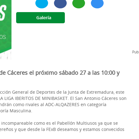
l
Formación Continua/Permanente
Tarifas
Galería
Clinic Entrenadores
Otras formaciones
ra
Publ
de Cáceres el próximo sábado 27 a las 10:00 y
ección General de Deportes de la Junta de Extremadura, este
 LA LIGA IBERITOS DE MINIBASKET. El San Antonio Cáceres son
endrán como rivales al ADC-ALQAZERES en categoría
goría Masculina.
o incompareable como es el Pabellón Multiusos ya que se
acereños y que desde la FExB deseamos y estamos convecidos