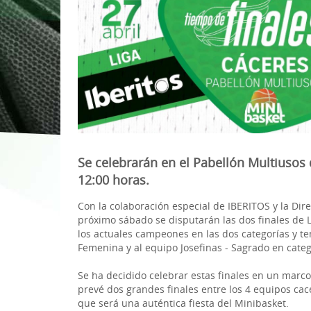
1ª División Naciona
3x3
Plan Minibasket
Copa de Extremadu
Torneos Amistosos
Se celebrarán en el Pabellón Multiusos 
12:00 horas.
Con la colaboración especial de IBERITOS y la Dir
próximo sábado se disputarán las dos finales de
los actuales campeones en las dos categorías y t
Femenina y al equipo Josefinas - Sagrado en cate
Se ha decidido celebrar estas finales en un marc
prevé dos grandes finales entre los 4 equipos c
que será una auténtica fiesta del Minibasket.