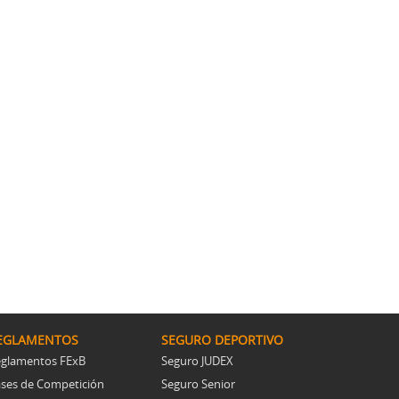
EGLAMENTOS
SEGURO DEPORTIVO
glamentos FExB
Seguro JUDEX
ses de Competición
Seguro Senior