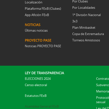
Por Clubes
Localización
Por Localidades
Plataforma FExB (Clubes)
App Afición FExB
1ª División Nacional
3x3
NOTICIAS
Plan Minibasket
Últimas noticias
Copa de Extremadura
PROYECTO PASE
Torneos Amistosos
Noticias PROYECTO PASE
LEY DE TRANSPARENCIA
ELECCIONES 2024
Contrato
Censo electoral
Subvenc
Memoria
Estatutos FExB
Protocolo
sexual
Asamblea General FExB
Ley del 