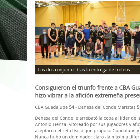
1ª División Naciona
3x3
Plan Minibasket
Copa de Extremadu
Torneos Amistosos
Los dos conjuntos tras la entrega de trofeos
Consiguieron el triunfo frente a CBA G
hizo vibrar a la afición extremeña pres
CBA Guadalupe
54
- Dehesa del Conde Maristas
5
Dehesa del Conde le arrebató la copa al líder de l
Antonio Tienza -vitoreado por sus jugadores y afic
aceptaron el reto físico que propuso Guadalupe y 
Nunca hubo un dominador claro -la máxima diferenc