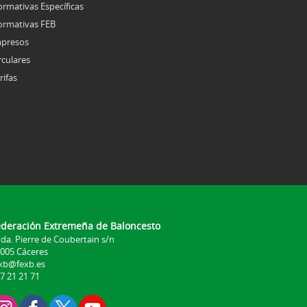
rmativas Específicas
rmativas FEB
presos
rculares
rifas
ederación Extremeña de Baloncesto
da. Pierre de Coubertain s/n
005 Cáceres
xb@fexb.es
7 21 21 71