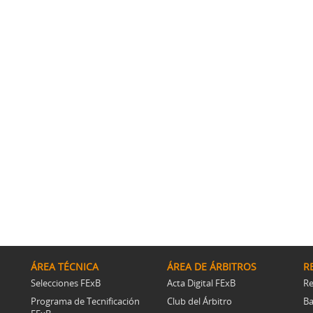
ÁREA TÉCNICA
ÁREA DE ÁRBITROS
R
Selecciones FExB
Acta Digital FExB
Re
Programa de Tecnificación
Club del Árbitro
Ba