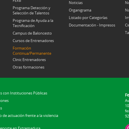
FExB
Noticias
No
Programa Detección y
Organigrama
No
Selección de Talentos
Listado por Categorías
Im
Programa de Ayuda a la
Documentación - Impresos
Ci
Tecnificación
Ta
Campus de Baloncesto
Cursos de Entrenadores
Formación
Continua/Permanente
Clinic Entrenadores
Otras formaciones
s con Instituciones Públicas
F
iones
Av
10
s
fe
 de actuación frente a la violencia
92
Deporte en Extremadura