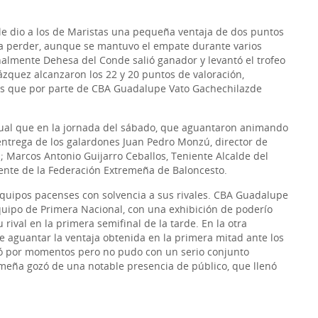
 le dio a los de Maristas una pequeña ventaja de dos puntos
 a perder, aunque se mantuvo el empate durante varios
inalmente Dehesa del Conde salió ganador y levantó el trofeo
zquez alcanzaron los 22 y 20 puntos de valoración,
as que por parte de CBA Guadalupe Vato Gachechilazde
igual que en la jornada del sábado, que aguantaron animando
entrega de los galardones Juan Pedro Monzú, director de
 Marcos Antonio Guijarro Ceballos, Teniente Alcalde del
ente de la Federación Extremeña de Baloncesto.
 equipos pacenses con solvencia a sus rivales. CBA Guadalupe
uipo de Primera Nacional, con una exhibición de poderío
rival en la primera semifinal de la tarde. En la otra
e aguantar la ventaja obtenida en la primera mitad ante los
ó por momentos pero no pudo con un serio conjunto
emeña gozó de una notable presencia de público, que llenó