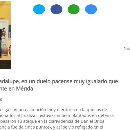
l
Formación Continua/Permanente
Tarifas
Clinic Entrenadores
Otras formaciones
ra
Publ
uadalupe, en un duelo pacense muy igualado que
ente en Mérida
8
a liga con una actuación muy meritoria en la que los de
ionados al finalizar- estuvieron bien plantados en defensa,
basaron su ataque en la clarividencia de Daniel Brioa.
ia fue de cinco puntos-, y así se vio reflejado en el