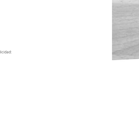
Actas
Cuentas Anuales
Presupuesto Anuales
Contratos con Instituciones Públicas
icidad:
Subvenciones
Memorias
Protocolo de actuación frente a la violencia sexual
Ley del Deporte en Extremadura
Ley 15/2015 Profesionales del Deporte
Ley Protección Jurídica del Menor
Ley 13/2011 de regulación y juego de apuestas
Ley 19/2007, contra la violencia, el racismo, la xenofobia y la intole