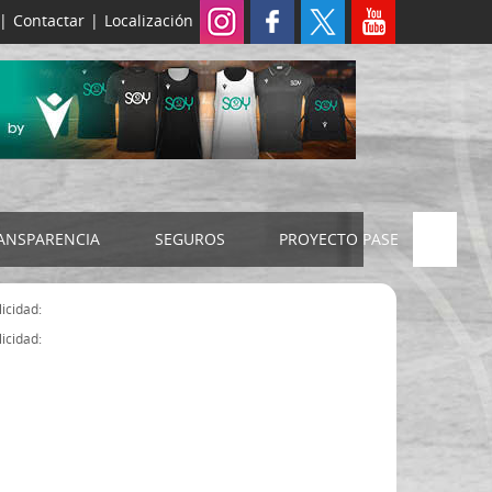
|
Contactar
|
Localización
ANSPARENCIA
SEGUROS
PROYECTO PASE
ELECCIONES 2024
SEGURO JUDEX
icidad:
Censo electoral
SEGURO SENIOR
icidad:
Estatutos FExB
Organigrama
Asamblea General FExB
Componentes