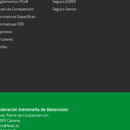
glamentos FExB
Seguro JUDEX
ses de Competición
Seguro Senior
rmativas Específicas
rmativas FEB
presos
rculares
rifas
ederación Extremeña de Baloncesto
da. Pierre de Coubertain s/n
005 Cáceres
xb@fexb.es