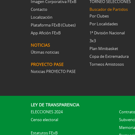
Imagen Corporativa FExB
TORNEO SELECCIONES
Contacto
Buscador de Partidos
Por Clubes
Localización
Por Localidades
Plataforma FExB (Clubes)
App Afición FExB
1ª División Nacional
3x3
NOTICIAS
Plan Minibasket
Últimas noticias
Copa de Extremadura
PROYECTO PASE
Torneos Amistosos
Noticias PROYECTO PASE
LEY DE TRANSPARENCIA
ELECCIONES 2024
Contrato
Censo electoral
Subvenc
Memoria
Estatutos FExB