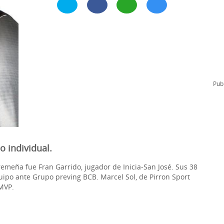
l
Formación Continua/Permanente
Tarifas
Clinic Entrenadores
Otras formaciones
ra
Publ
o individual.
remeña fue Fran Garrido, jugador de Inicia-San José. Sus 38
quipo ante Grupo preving BCB. Marcel Sol, de Pirron Sport
 MVP.