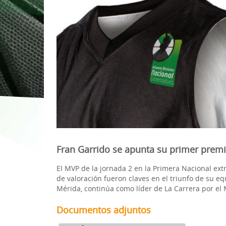
1ª División Naciona
3x3
Plan Minibasket
Copa de Extremadu
Torneos Amistosos
Fran Garrido se apunta su primer premi
El MVP de la jornada 2 en la Primera Nacional ext
de valoración fueron claves en el triunfo de su e
Mérida, continúa como líder de La Carrera por el
Documentos adjuntos