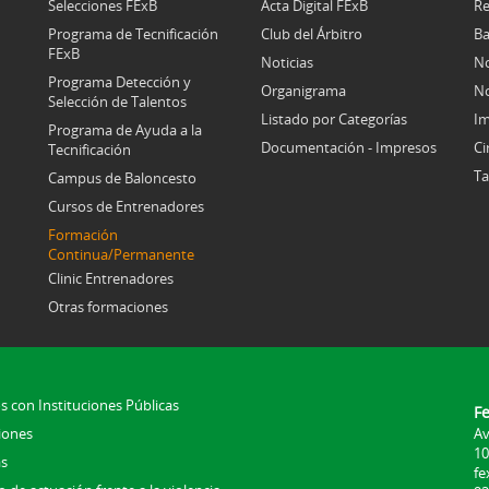
Selecciones FExB
Acta Digital FExB
Re
Programa de Tecnificación
Club del Árbitro
Ba
FExB
Noticias
No
Programa Detección y
Organigrama
No
Selección de Talentos
Listado por Categorías
Im
Programa de Ayuda a la
Documentación - Impresos
Ci
Tecnificación
Ta
Campus de Baloncesto
Cursos de Entrenadores
Formación
Continua/Permanente
Clinic Entrenadores
Otras formaciones
s con Instituciones Públicas
F
iones
Av
10
s
fe