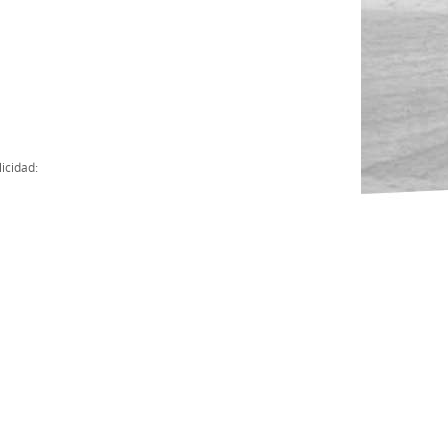
Actas
Cuentas Anuales
Presupuesto Anuales
Contratos con Instituciones Públicas
icidad:
Subvenciones
Memorias
Protocolo de actuación frente a la violencia sexual
Ley del Deporte en Extremadura
Ley 15/2015 Profesionales del Deporte
Ley Protección Jurídica del Menor
Ley 13/2011 de regulación y juego de apuestas
Ley 19/2007, contra la violencia, el racismo, la xenofobia y la intole