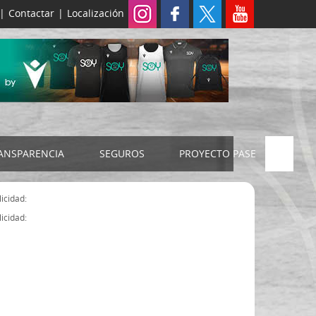
|
Contactar
|
Localización
ANSPARENCIA
SEGUROS
PROYECTO PASE
ELECCIONES 2024
SEGURO JUDEX
icidad:
Censo electoral
SEGURO SENIOR
icidad:
Estatutos FExB
Organigrama
Asamblea General FExB
Componentes