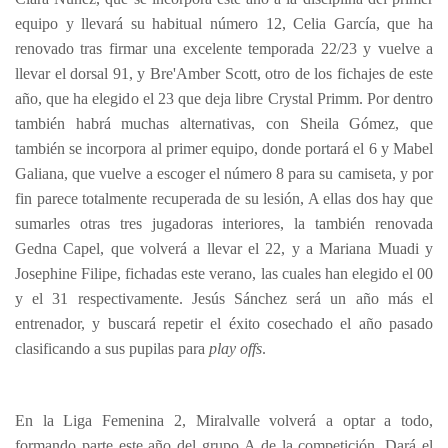
equipo y llevará su habitual número 12, Celia García, que ha
renovado tras firmar una excelente temporada 22/23 y vuelve a
llevar el dorsal 91, y Bre'Amber Scott, otro de los fichajes de este
año, que ha elegido el 23 que deja libre Crystal Primm. Por dentro
también habrá muchas alternativas, con Sheila Gómez, que
también se incorpora al primer equipo, donde portará el 6 y Mabel
Galiana, que vuelve a escoger el número 8 para su camiseta, y por
fin parece totalmente recuperada de su lesión, A ellas dos hay que
sumarles otras tres jugadoras interiores, la también renovada
Gedna Capel, que volverá a llevar el 22, y a Mariana Muadi y
Josephine Filipe, fichadas este verano, las cuales han elegido el 00
y el 31 respectivamente. Jesús Sánchez será un año más el
entrenador, y buscará repetir el éxito cosechado el año pasado
clasificando a sus pupilas para
play offs
.
En la Liga Femenina 2, Miralvalle volverá a optar a todo,
formando parte este año del grupo A de la competición. Dará el