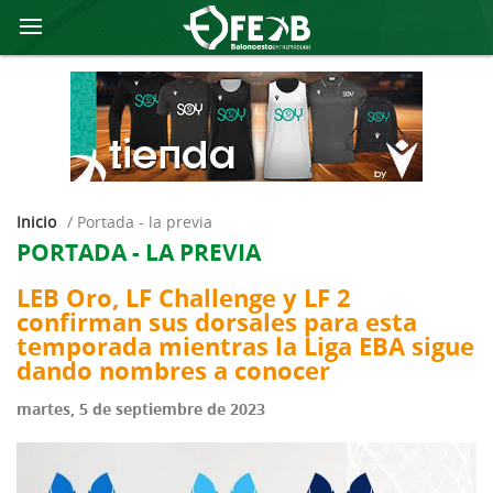
Inicio
/
portada - la previa
PORTADA - LA PREVIA
LEB Oro, LF Challenge y LF 2
confirman sus dorsales para esta
temporada mientras la Liga EBA sigue
dando nombres a conocer
martes, 5 de septiembre de 2023