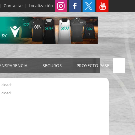
|
Contactar
|
Localización
ANSPARENCIA
SEGUROS
PROYECTO PASE
ELECCIONES 2024
SEGURO JUDEX
icidad:
Censo electoral
SEGURO SENIOR
icidad:
Estatutos FExB
Organigrama
Asamblea General FExB
Componentes