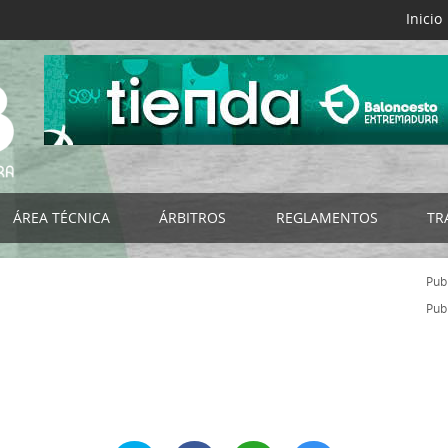
Inicio
ÁREA TÉCNICA
ÁRBITROS
REGLAMENTOS
TR
B
Selecciones FExB
Acta Digital FExB
Reglamentos FExB
Publ
NES
Programa de Tecnificación FExB
Club del Árbitro
Bases de Competición
Publ
os
Programa Detección y Selección de Talentos
Noticias
Normativas Específicas
Programa de Ayuda a la Tecnificación
Organigrama
Normativas FEB
s
Campus de Baloncesto
Listado por Categorías
Impresos
RIORES
Cursos de Entrenadores
Documentación - Impresos
Circulares