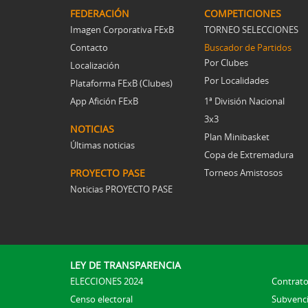
FEDERACIÓN
COMPETICIONES
Imagen Corporativa FExB
TORNEO SELECCIONES
Contacto
Buscador de Partidos
Por Clubes
Localización
Por Localidades
Plataforma FExB (Clubes)
App Afición FExB
1ª División Nacional
3x3
NOTICIAS
Plan Minibasket
Últimas noticias
Copa de Extremadura
PROYECTO PASE
Torneos Amistosos
Noticias PROYECTO PASE
LEY DE TRANSPARENCIA
ELECCIONES 2024
Contrato
Censo electoral
Subvenc