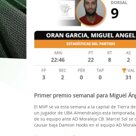
1ª División Naciona
3x3
Plan Minibasket
Copa de Extremadu
Torneos Amistosos
Primer premio semanal para Miguel Án
El MVP se va esta semana a la capital de Tierra 
un jugador de UBA Almendralejo esta temporada, d
de su equipo ante AD Moraleja CB. Marcel Sol se c
causar baja Damion Hooks en el equipo AD Moralej