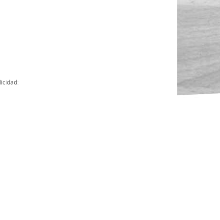
Actas
Cuentas Anuales
Presupuesto Anuales
Contratos con Instituciones Públicas
icidad:
Subvenciones
Memorias
Protocolo de actuación frente a la violencia sexual
Ley del Deporte en Extremadura
Ley 15/2015 Profesionales del Deporte
Ley Protección Jurídica del Menor
Ley 13/2011 de regulación y juego de apuestas
Ley 19/2007, contra la violencia, el racismo, la xenofobia y la intole