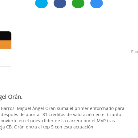
l
Formación Continua/Permanente
Tarifas
Clinic Entrenadores
Otras formaciones
ra
Publ
gel Orán.
de Barros. Miguel Ángel Orán suma el primer entorchado para
espués de aportar 31 créditos de valoración en el triunfo
onvierte en el nuevo líder de La carrera por el MVP tras
a CB. Orán entra al top 5 con esta actuación.