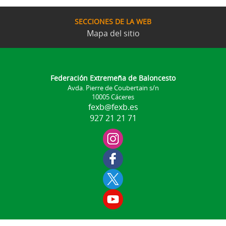
SECCIONES DE LA WEB
Mapa del sitio
Federación Extremeña de Baloncesto
Avda. Pierre de Coubertain s/n
10005 Cáceres
fexb@fexb.es
927 21 21 71