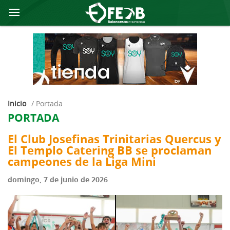
Inicio
/
portada
PORTADA
El Club Josefinas Trinitarias Quercus y
El Templo Catering BB se proclaman
campeones de la Liga Mini
domingo, 7 de junio de 2026