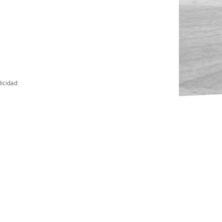
Actas
Cuentas Anuales
Presupuesto Anuales
Contratos con Instituciones Públicas
icidad:
Subvenciones
Memorias
Protocolo de actuación frente a la violencia sexual
Ley del Deporte en Extremadura
Ley 15/2015 Profesionales del Deporte
Ley Protección Jurídica del Menor
Ley 13/2011 de regulación y juego de apuestas
Ley 19/2007, contra la violencia, el racismo, la xenofobia y la intole