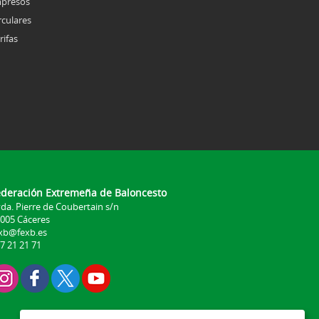
presos
rculares
rifas
ederación Extremeña de Baloncesto
da. Pierre de Coubertain s/n
005 Cáceres
xb@fexb.es
7 21 21 71