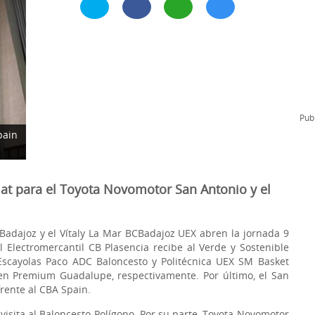
l
Formación Continua/Permanente
Tarifas
Clinic Entrenadores
Otras formaciones
ra
Publ
pain
lat para el Toyota Novomotor San Antonio y el
Badajoz y el Vítaly La Mar BCBadajoz UEX abren la jornada 9
l Electromercantil CB Plasencia recibe al Verde y Sostenible
Escayolas Paco ADC Baloncesto y Politécnica UEX SM Basket
ven Premium Guadalupe, respectivamente. Por último, el San
frente al CBA Spain.
 visita al Baloncesto Polígono. Por su parte, Toyota Novomotor