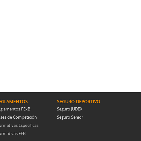
EGLAMENTOS
SEGURO DEPORTIVO
glamentos FExB
Seguro JUDEX
ses de Competición
Seguro Senior
rmativas Específicas
rmativas FEB