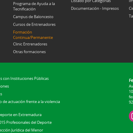
Listado por Categorías
Im
Programa de Ayuda a la
Documentación - Impresos
Ci
Tecnificación
Ta
Campus de Baloncesto
Cursos de Entrenadores
Formación
Continua/Permanente
Clinic Entrenadores
Otras formaciones
s con Instituciones Públicas
F
iones
Av
10
s
fe
 de actuación frente a la violencia
92
Deporte en Extremadura
015 Profesionales del Deporte
ección Jurídica del Menor