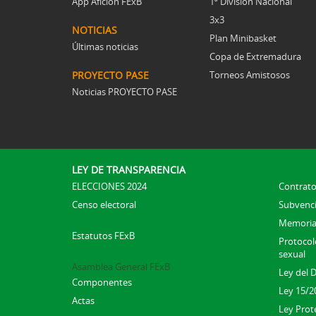
App Afición FExB
1ª División Nacional
3x3
NOTICIAS
Plan Minibasket
Últimas noticias
Copa de Extremadura
PROYECTO PASE
Torneos Amistosos
Noticias PROYECTO PASE
LEY DE TRANSPARENCIA
ELECCIONES 2024
Contrato
Censo electoral
Subvenc
Memoria
Estatutos FExB
Protocolo
sexual
Asamblea General FExB
Ley del 
Componentes
Ley 15/2
Actas
Ley Prot