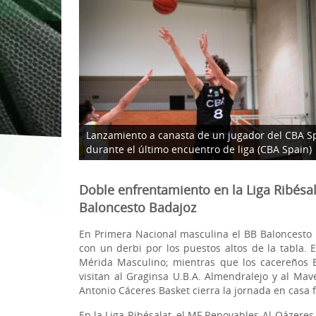
1ª División Naciona
3x3
Plan Minibasket
Copa de Extremadu
Torneos Amistosos
Lanzamiento a canasta de un jugador del CBA S
durante el último encuentro de liga (CBA Spain)
Doble enfrentamiento en la Liga Ribésa
Baloncesto Badajoz
En Primera Nacional masculina el BB Baloncesto 
con un derbi por los puestos altos de la tabla. E
Mérida Masculino; mientras que los cacereños 
visitan al Graginsa U.B.A. Almendralejo y al Ma
Antonio Cáceres Basket cierra la jornada en casa 
En la Liga Ribésalat, el MF Renovables Al-Qázeres