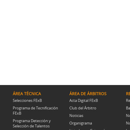
ÁREA TÉCNICA
ÁREA DE ÁRBITROS
R
Selecciones FExB
Acta Digital FExB
Re
Programa de Tecnificación
Club del Árbitro
Ba
FExB
Noticias
No
Programa Detección y
Organigrama
No
Selección de Talentos