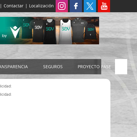
|
Contactar
|
Localización
ANSPARENCIA
SEGUROS
PROYECTO PASE
ELECCIONES 2024
SEGURO JUDEX
icidad:
Censo electoral
SEGURO SENIOR
icidad:
Estatutos FExB
Organigrama
Asamblea General FExB
Componentes