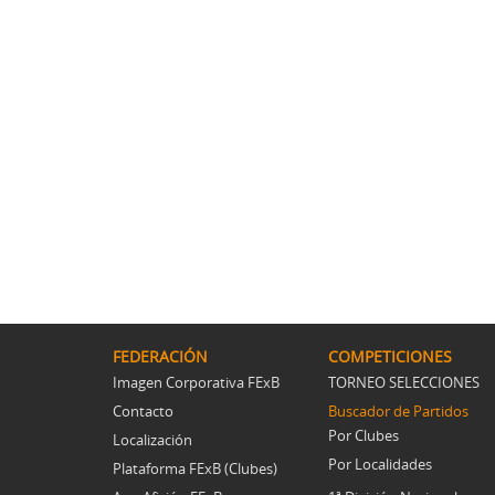
FEDERACIÓN
COMPETICIONES
Imagen Corporativa FExB
TORNEO SELECCIONES
Contacto
Buscador de Partidos
Por Clubes
Localización
Por Localidades
Plataforma FExB (Clubes)