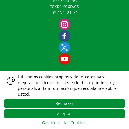
10005 Cáceres
fexb@fexb.es
927 21 21 71
Utilizamos cookies propias y de terceros para
Aviso Legal
mejorar nuestros servicios. Si lo desa, puede ver y
|
|
|
|
|
personalizar la información que recopilamos sobre
Datos Identificativos
usted:
Política Protección de Datos
Política de Cookies
Rechazar
Gestión de las Cookies
Aceptar
Desarrollo Web Gesdeportiva
Gestión de las Cookies