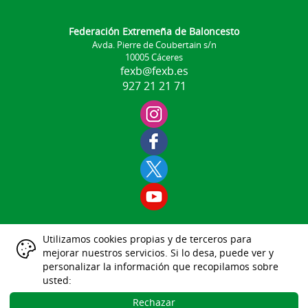
Federación Extremeña de Baloncesto
Avda. Pierre de Coubertain s/n
10005 Cáceres
fexb@fexb.es
927 21 21 71
Utilizamos cookies propias y de terceros para
Aviso Legal
mejorar nuestros servicios. Si lo desa, puede ver y
|
|
|
|
|
personalizar la información que recopilamos sobre
Datos Identificativos
usted:
Política Protección de Datos
Política de Cookies
Rechazar