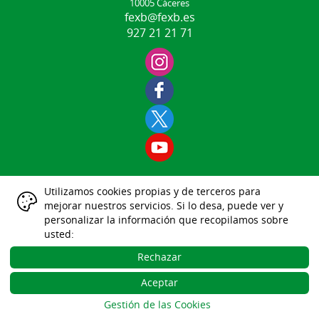
10005 Cáceres
fexb@fexb.es
927 21 21 71
Utilizamos cookies propias y de terceros para
Aviso Legal
mejorar nuestros servicios. Si lo desa, puede ver y
|
|
|
|
|
personalizar la información que recopilamos sobre
Datos Identificativos
usted:
Política Protección de Datos
Política de Cookies
Rechazar
Gestión de las Cookies
Aceptar
Desarrollo Web Gesdeportiva
Gestión de las Cookies