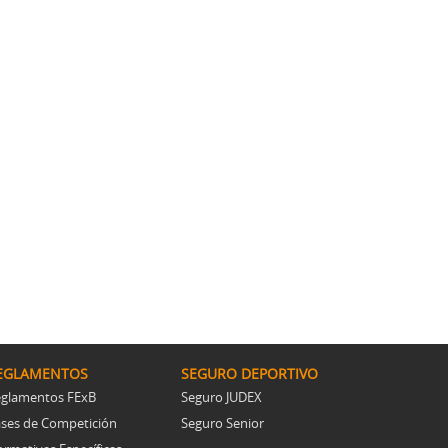
Resoluciones comités
EGLAMENTOS
SEGURO DEPORTIVO
glamentos FExB
Seguro JUDEX
ses de Competición
Seguro Senior