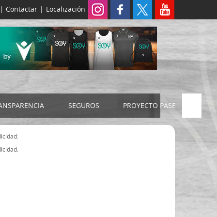
|
Contactar
|
Localización
ANSPARENCIA
SEGUROS
PROYECTO PASE
ELECCIONES 2024
SEGURO JUDEX
icidad:
Censo electoral
SEGURO SENIOR
icidad:
Estatutos FExB
Organigrama
Asamblea General FExB
Componentes