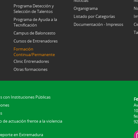
Noticias
No
Programa Detección y
Organigrama
No
Selección de Talentos
Listado por Categorías
Im
Programa de Ayuda a la
Documentación - Impresos
Ci
Tecnificación
Ta
Campus de Baloncesto
Cursos de Entrenadores
Formación
Continua/Permanente
Clinic Entrenadores
Otras formaciones
s con Instituciones Públicas
F
iones
Av
10
s
fe
 de actuación frente a la violencia
92
Deporte en Extremadura