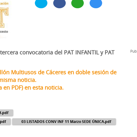
l
Formación Continua/Permanente
Tarifas
Clinic Entrenadores
Otras formaciones
ra
 tercera convocatoria del PAT INFANTIL y PAT
Publ
ellón Multiusos de Cáceres en doble sesión de
 misma noticia.
 en PDF) en esta noticia.
.pdf
pdf
03 LISTADOS CONV INF 11 Marzo SEDE ÚNICA.pdf