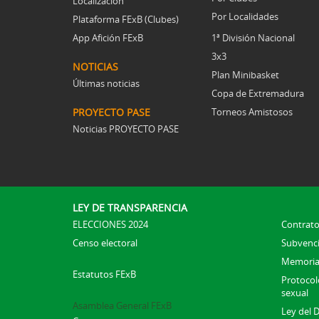
Localización
Por Localidades
Plataforma FExB (Clubes)
App Afición FExB
1ª División Nacional
3x3
NOTICIAS
Plan Minibasket
Últimas noticias
Copa de Extremadura
PROYECTO PASE
Torneos Amistosos
Noticias PROYECTO PASE
LEY DE TRANSPARENCIA
ELECCIONES 2024
Contrato
Censo electoral
Subvenc
Memoria
Estatutos FExB
Protocolo
sexual
Asamblea General FExB
Ley del 