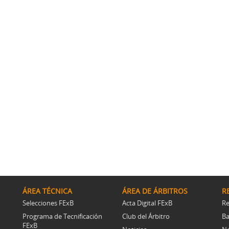
ÁREA TÉCNICA
ÁREA DE ÁRBITROS
R
Selecciones FExB
Acta Digital FExB
Re
Programa de Tecnificación
Club del Árbitro
Ba
FExB