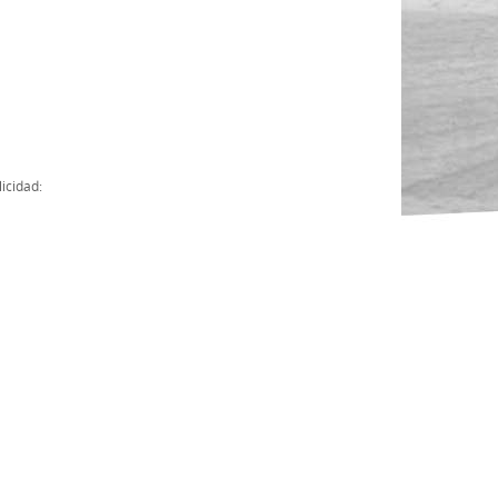
Actas
Cuentas Anuales
Presupuesto Anuales
Contratos con Instituciones Públicas
icidad:
Subvenciones
Memorias
Protocolo de actuación frente a la violencia sexual
Ley del Deporte en Extremadura
Ley 15/2015 Profesionales del Deporte
Ley Protección Jurídica del Menor
Ley 13/2011 de regulación y juego de apuestas
Ley 19/2007, contra la violencia, el racismo, la xenofobia y la intole