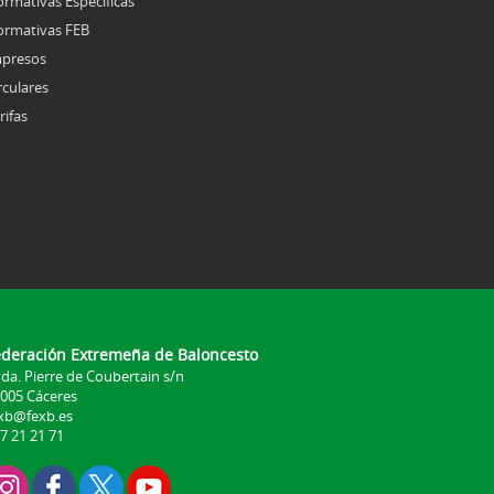
rmativas Específicas
rmativas FEB
presos
rculares
rifas
ederación Extremeña de Baloncesto
da. Pierre de Coubertain s/n
005 Cáceres
xb@fexb.es
7 21 21 71