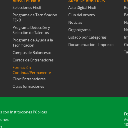
ÁREA TÉCNICA
ÁREA DE ÁRBITROS
R
Selecciones FExB
Acta Digital FExB
Re
Programa de Tecnificación
Club del Árbitro
Ba
FExB
Noticias
No
Programa Detección y
Organigrama
No
Selección de Talentos
Listado por Categorías
Im
Programa de Ayuda a la
Documentación - Impresos
Ci
Tecnificación
Ta
Campus de Baloncesto
Cursos de Entrenadores
Formación
Continua/Permanente
Clinic Entrenadores
Otras formaciones
s con Instituciones Públicas
F
iones
Av
10
s