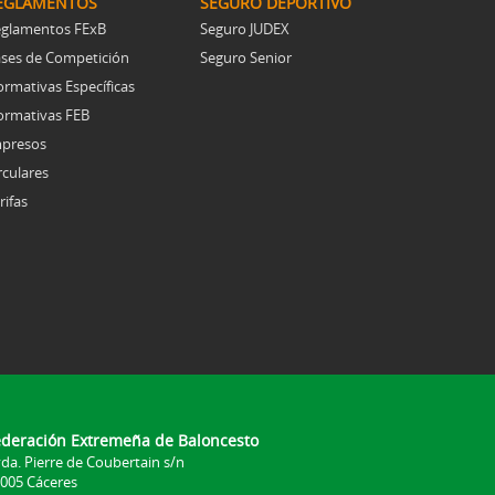
EGLAMENTOS
SEGURO DEPORTIVO
glamentos FExB
Seguro JUDEX
ses de Competición
Seguro Senior
rmativas Específicas
rmativas FEB
presos
rculares
rifas
ederación Extremeña de Baloncesto
da. Pierre de Coubertain s/n
005 Cáceres