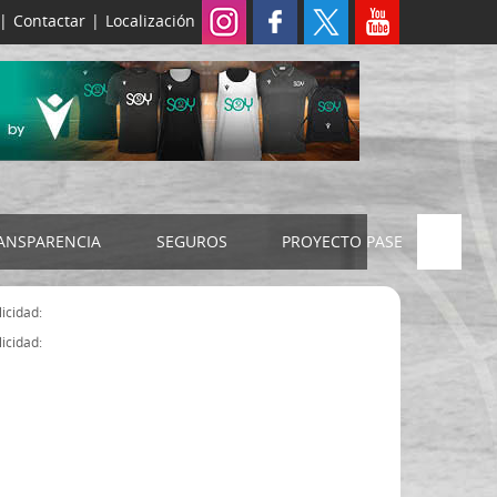
|
Contactar
|
Localización
ANSPARENCIA
SEGUROS
PROYECTO PASE
ELECCIONES 2024
SEGURO JUDEX
icidad:
Censo electoral
SEGURO SENIOR
icidad:
Estatutos FExB
Organigrama
Asamblea General FExB
Componentes