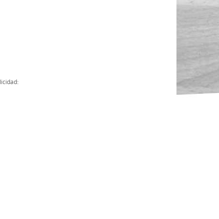
Actas
Cuentas Anuales
Presupuesto Anuales
Contratos con Instituciones Públicas
icidad:
Subvenciones
Memorias
Protocolo de actuación frente a la violencia sexual
Ley del Deporte en Extremadura
Ley 15/2015 Profesionales del Deporte
Ley Protección Jurídica del Menor
Ley 13/2011 de regulación y juego de apuestas
Ley 19/2007, contra la violencia, el racismo, la xenofobia y la intole