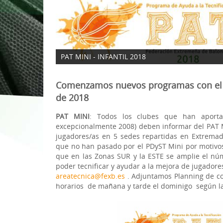
1ª División Naciona
3x3
Plan Minibasket
PAT MINI - INFANTIL 2018
Copa de Extremadu
Comenzamos nuevos programas con el P
Torneos Amistosos
de 2018
PAT MINI
: Todos los clubes que han aporta
excepcionalmente 2008) deben informar del PAT M
jugadores/as en 5 sedes repartidas en Extremad
que no han pasado por el PDyST Mini por motivo
que en las Zonas SUR y la ESTE se amplie el nú
poder tecnificar y ayudar a la mejora de jugador
areatecnica@fexb.es
. Adjuntamos Planning de co
horarios de mañana y tarde el dominigo según la