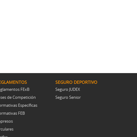
EGLAMENTOS
SEGURO DEPORTIVO
glamentos FExB
Seguro JUDEX
ses de Competición
Seguro Senior
rmativas Específicas
rmativas FEB
presos
rculares
rifas