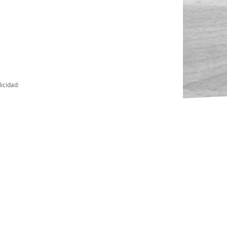
Actas
Cuentas Anuales
Presupuesto Anuales
Contratos con Instituciones Públicas
icidad:
Subvenciones
Memorias
Protocolo de actuación frente a la violencia sexual
Ley del Deporte en Extremadura
Ley 15/2015 Profesionales del Deporte
Ley Protección Jurídica del Menor
Ley 13/2011 de regulación y juego de apuestas
Ley 19/2007, contra la violencia, el racismo, la xenofobia y la intole