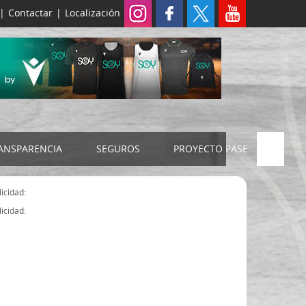
|
Contactar
|
Localización
ANSPARENCIA
SEGUROS
PROYECTO PASE
ELECCIONES 2024
SEGURO JUDEX
icidad:
Censo electoral
SEGURO SENIOR
icidad:
Estatutos FExB
Organigrama
Asamblea General FExB
Componentes