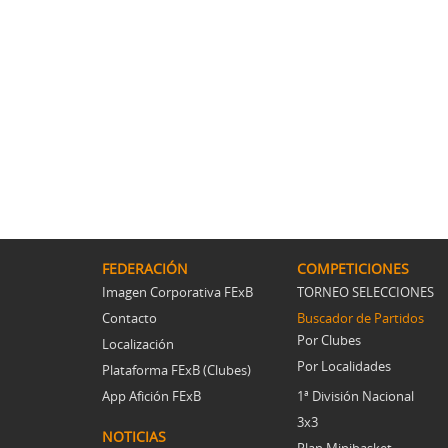
FEDERACIÓN
COMPETICIONES
Imagen Corporativa FExB
TORNEO SELECCIONES
Contacto
Buscador de Partidos
Por Clubes
Localización
Por Localidades
Plataforma FExB (Clubes)
App Afición FExB
1ª División Nacional
3x3
NOTICIAS
Plan Minibasket