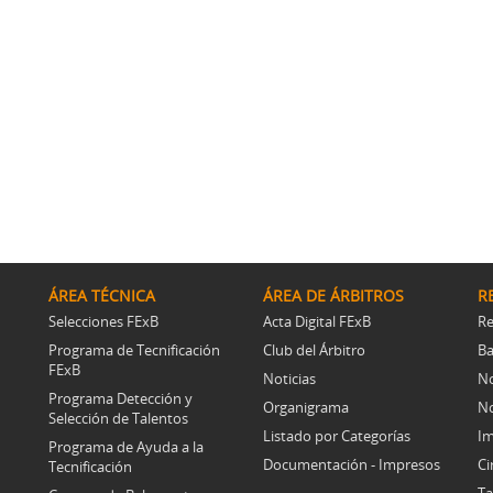
ÁREA TÉCNICA
ÁREA DE ÁRBITROS
R
Selecciones FExB
Acta Digital FExB
Re
Programa de Tecnificación
Club del Árbitro
Ba
FExB
Noticias
No
Programa Detección y
Organigrama
No
Selección de Talentos
Listado por Categorías
Im
Programa de Ayuda a la
Documentación - Impresos
Ci
Tecnificación
Ta