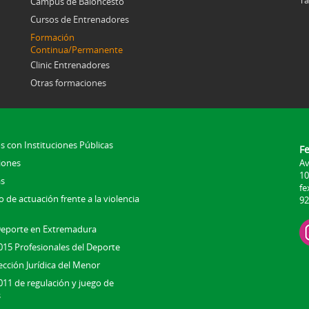
Campus de Baloncesto
Cursos de Entrenadores
Formación
Continua/Permanente
Clinic Entrenadores
Otras formaciones
s con Instituciones Públicas
F
iones
Av
10
s
fe
 de actuación frente a la violencia
92
Deporte en Extremadura
015 Profesionales del Deporte
ección Jurídica del Menor
011 de regulación y juego de
s