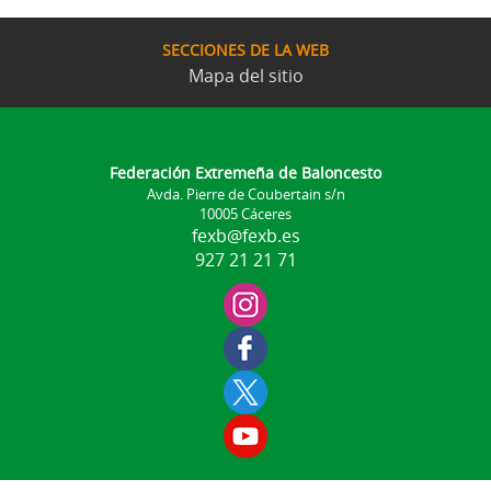
SECCIONES DE LA WEB
Mapa del sitio
Federación Extremeña de Baloncesto
Avda. Pierre de Coubertain s/n
10005 Cáceres
fexb@fexb.es
927 21 21 71