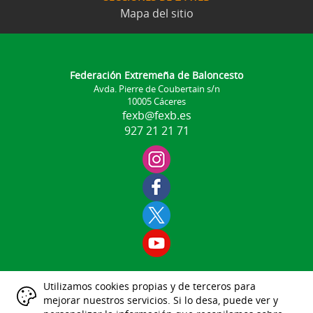
Mapa del sitio
Federación Extremeña de Baloncesto
Avda. Pierre de Coubertain s/n
10005 Cáceres
fexb@fexb.es
927 21 21 71
Utilizamos cookies propias y de terceros para
Aviso Legal
mejorar nuestros servicios. Si lo desa, puede ver y
|
|
|
|
|