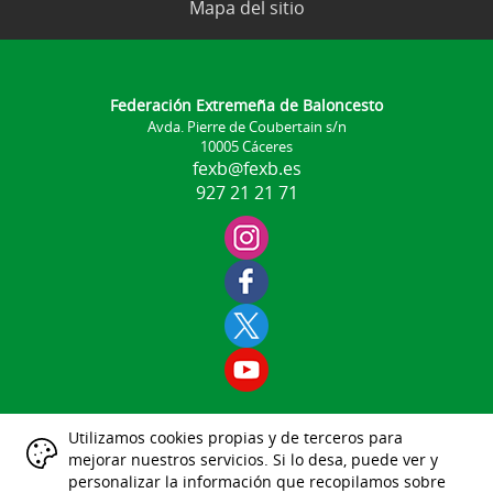
Mapa del sitio
Federación Extremeña de Baloncesto
Avda. Pierre de Coubertain s/n
10005 Cáceres
fexb@fexb.es
927 21 21 71
Utilizamos cookies propias y de terceros para
Aviso Legal
mejorar nuestros servicios. Si lo desa, puede ver y
|
|
|
|
|
personalizar la información que recopilamos sobre
Datos Identificativos