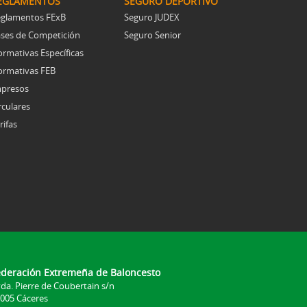
EGLAMENTOS
SEGURO DEPORTIVO
glamentos FExB
Seguro JUDEX
ses de Competición
Seguro Senior
rmativas Específicas
rmativas FEB
presos
rculares
rifas
ederación Extremeña de Baloncesto
da. Pierre de Coubertain s/n
005 Cáceres