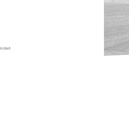
Actas
Cuentas Anuales
Presupuesto Anuales
Contratos con Instituciones Públicas
icidad:
Subvenciones
Memorias
Protocolo de actuación frente a la violencia sexual
Ley del Deporte en Extremadura
Ley 15/2015 Profesionales del Deporte
Ley Protección Jurídica del Menor
Ley 13/2011 de regulación y juego de apuestas
Ley 19/2007, contra la violencia, el racismo, la xenofobia y la intole