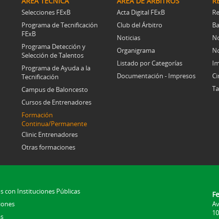
ÁREA TÉCNICA
ÁREA DE ÁRBITROS
R
Selecciones FExB
Acta Digital FExB
Re
Programa de Tecnificación
Club del Árbitro
Ba
FExB
Noticias
No
Programa Detección y
Organigrama
No
Selección de Talentos
Listado por Categorías
Im
Programa de Ayuda a la
Documentación - Impresos
Ci
Tecnificación
Ta
Campus de Baloncesto
Cursos de Entrenadores
Formación
Continua/Permanente
Clinic Entrenadores
Otras formaciones
s con Instituciones Públicas
F
iones
Av
10
s