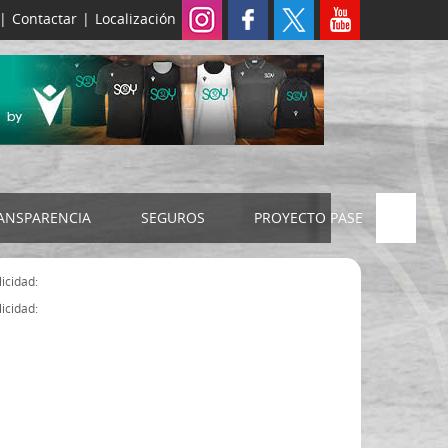
|
Contactar
|
Localización
ANSPARENCIA
SEGUROS
PROYECTO PASE
ELECCIONES 2024
SEGURO JUDEX
icidad:
Censo electoral
SEGURO SENIOR
icidad:
Estatutos FExB
Organigrama
Asamblea General FExB
Componentes