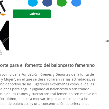
l
Formación Continua/Permanente
Tarifas
Galería
Clinic Entrenadores
Otras formaciones
ra
Publ
orte para el fomento del baloncesto femenino
rocinio de la Fundación Jóvenes y Deportes de la Junta de
 Mujer", en el que se desarrollaran varias actividades, así
no deportivo de las jugadoras extremeñas como, el de las
vaciones para seguir jugando al baloncesto o arbitrando.
le de los clubes y cuerpo arbitral femenino con motivo del
Por último, se busca motivar, impulsar e ilusionar a las
opa de baloncesto y una concentración de selecciones.