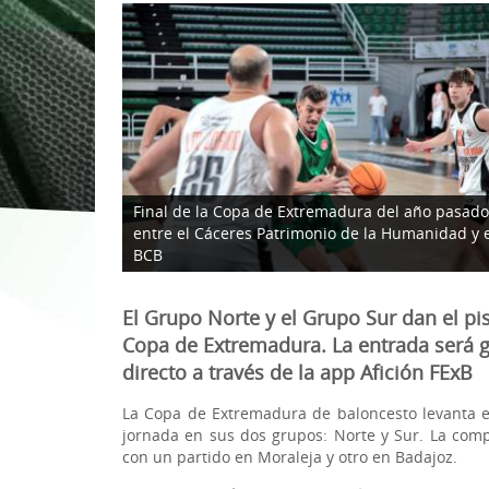
1ª División Naciona
3x3
Plan Minibasket
Copa de Extremadu
Torneos Amistosos
Final de la Copa de Extremadura del año pasado
entre el Cáceres Patrimonio de la Humanidad y 
BCB
El Grupo Norte y el Grupo Sur dan el pi
Copa de Extremadura. La entrada será gr
directo a través de la app Afición FExB
La Copa de Extremadura de baloncesto levanta el
jornada en sus dos grupos: Norte y Sur. La compe
con un partido en Moraleja y otro en Badajoz.