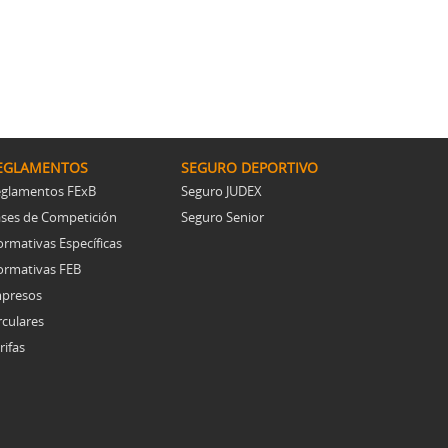
EGLAMENTOS
SEGURO DEPORTIVO
glamentos FExB
Seguro JUDEX
ses de Competición
Seguro Senior
rmativas Específicas
rmativas FEB
presos
rculares
rifas