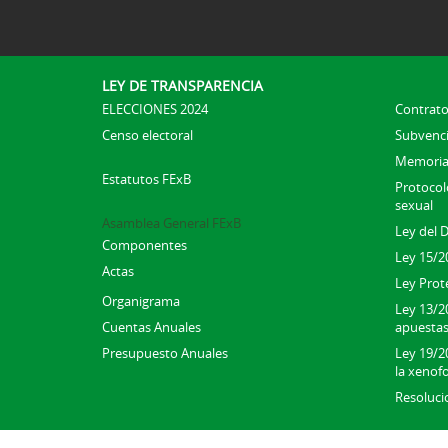
LEY DE TRANSPARENCIA
ELECCIONES 2024
Contrato
Censo electoral
Subvenc
Memoria
Estatutos FExB
Protocolo
sexual
Asamblea General FExB
Ley del 
Componentes
Ley 15/2
Actas
Ley Prot
Organigrama
Ley 13/2
Cuentas Anuales
apuesta
Presupuesto Anuales
Ley 19/20
la xenofo
Resoluci