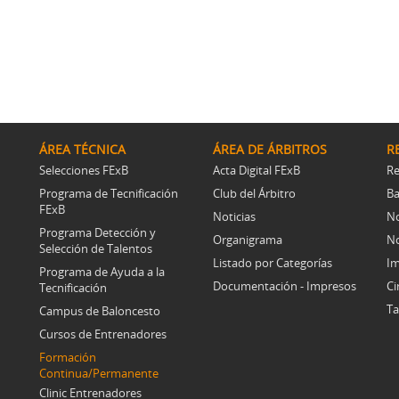
ÁREA TÉCNICA
ÁREA DE ÁRBITROS
R
Selecciones FExB
Acta Digital FExB
Re
Programa de Tecnificación
Club del Árbitro
Ba
FExB
Noticias
No
Programa Detección y
Organigrama
No
Selección de Talentos
Listado por Categorías
Im
Programa de Ayuda a la
Documentación - Impresos
Ci
Tecnificación
Ta
Campus de Baloncesto
Cursos de Entrenadores
Formación
Continua/Permanente
Clinic Entrenadores