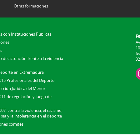
Otras formaciones
s con Instituciones Públicas
F
iones
Av
10
s
fe
 de actuación frente a la violencia
92
Deporte en Extremadura
015 Profesionales del Deporte
ección Jurídica del Menor
011 de regulación y juego de
s
07, contra la violencia, el racismo,
bia y la intolerancia en el deporte
ones comités