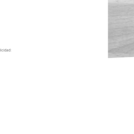
Actas
Cuentas Anuales
Presupuesto Anuales
Contratos con Instituciones Públicas
icidad:
Subvenciones
Memorias
Protocolo de actuación frente a la violencia sexual
Ley del Deporte en Extremadura
Ley 15/2015 Profesionales del Deporte
Ley Protección Jurídica del Menor
Ley 13/2011 de regulación y juego de apuestas
Ley 19/2007, contra la violencia, el racismo, la xenofobia y la intole