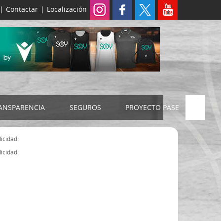
|
Contactar
|
Localización
ANSPARENCIA
SEGUROS
PROYECTO PASE
ELECCIONES 2024
SEGURO JUDEX
icidad:
Censo electoral
SEGURO SENIOR
icidad:
Estatutos FExB
Organigrama
Asamblea General FExB
Componentes