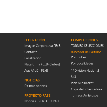
FEDERACIÓN
COMPETICIONES
Imagen Corporativa FExB
TORNEO SELECCIONES
Contacto
Buscador de Partidos
Por Clubes
Localización
Por Localidades
Plataforma FExB (Clubes)
App Afición FExB
1ª División Nacional
3x3
NOTICIAS
Plan Minibasket
Últimas noticias
Copa de Extremadura
PROYECTO PASE
Torneos Amistosos
Noticias PROYECTO PASE