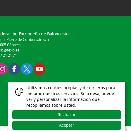
ederación Extremeña de Baloncesto
da. Pierre de Coubertain s/n
005 Cáceres
xb@fexb.es
7 21 21 71
Utilizamos cookies propias y de terceros para
mejorar nuestros servicios. Si lo desa, puede
ver y personalizar la información que
recopilamos sobre usted:
Rechazar
Aceptar